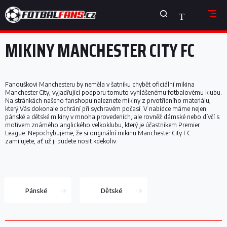
Přejít
NÁKUPNÍ
na
obsah
KOŠÍK
MIKINY MANCHESTER CITY FC
Fanouškovi Manchesteru by neměla v šatníku chybět oficiální mikina
Manchester City, vyjadřující podporu tomuto vyhlášenému fotbalovému klubu.
Na stránkách našeho fanshopu naleznete mikiny z prvotřídního materiálu,
který Vás dokonale ochrání při sychravém počasí. V nabídce máme nejen
pánské a dětské mikiny v mnoha provedeních, ale rovněž dámské nebo dívčí s
motivem známého anglického velkoklubu, který je účastníkem Premier
League. Nepochybujeme, že si originální mikinu Manchester City FC
zamilujete, ať už ji budete nosit kdekoliv.
Pánské
Dětské