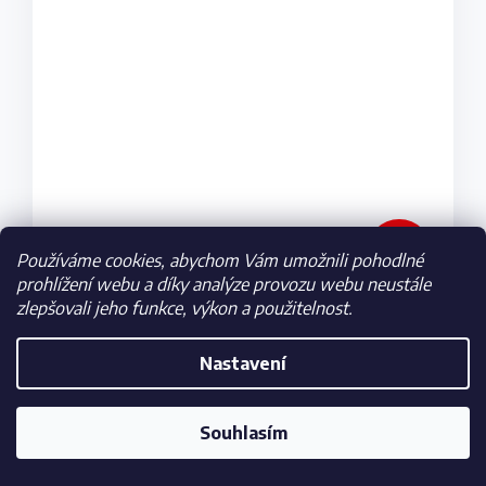
–5 %
Používáme cookies, abychom Vám umožnili pohodlné
prohlížení webu a díky analýze provozu webu neustále
zlepšovali jeho funkce, výkon a použitelnost.
Skladem
569 Kč
Nastavení
DETAIL
Souhlasím