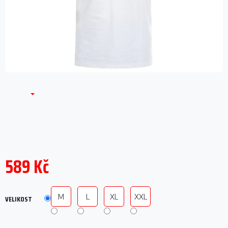
589 Kč
Měrná
cena:
M
L
XL
XXL
VELIKOST