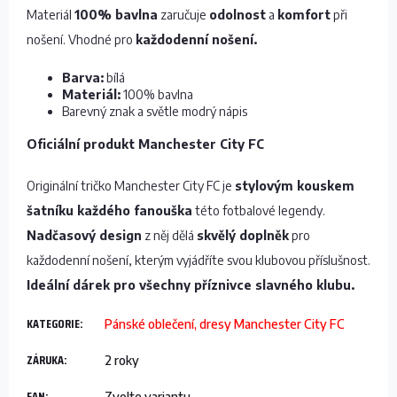
Materiál
100% bavlna
zaručuje
odolnost
a
komfort
při
nošení. Vhodné pro
každodenní nošení.
Barva:
bílá
Materiál:
100% bavlna
Barevný znak a světle modrý nápis
Oficiální produkt Manchester City FC
Originální tričko Manchester City FC je
stylovým kouskem
šatníku každého fanouška
této fotbalové legendy.
Nadčasový design
z něj dělá
skvělý doplněk
pro
každodenní nošení, kterým vyjádříte svou klubovou příslušnost.
Ideální dárek pro všechny příznivce slavného klubu.
KATEGORIE
:
Pánské oblečení, dresy Manchester City FC
ZÁRUKA
:
2 roky
EAN
:
Zvolte variantu