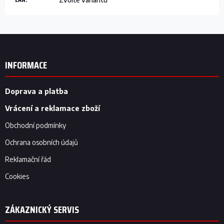
Z
á
p
INFORMACE
a
t
í
Doprava a platba
Vrácení a reklamace zboží
Obchodní podmínky
Ochrana osobních údajů
Reklamační řád
Cookies