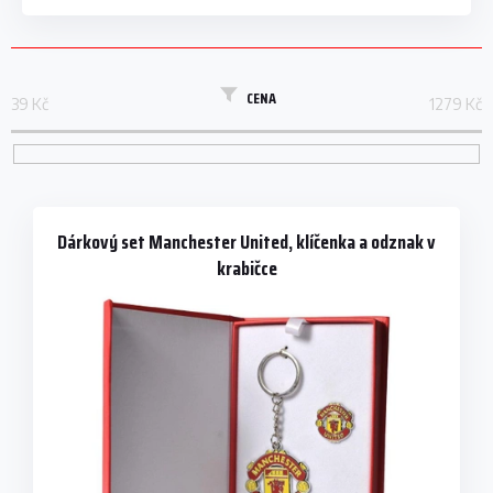
CENA
39
Kč
1279
Kč
V
ý
p
Dárkový set Manchester United, klíčenka a odznak v
i
krabičce
s
p
r
o
d
u
k
t
ů