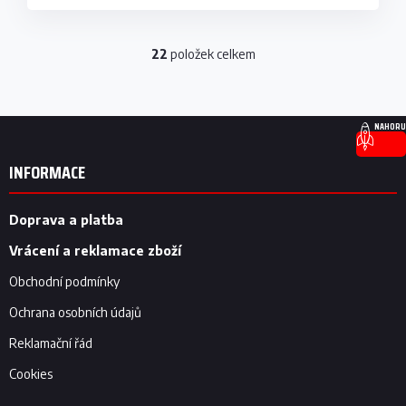
22
položek celkem
O
v
l
á
Z
d
NAHORU
á
a
p
c
INFORMACE
í
a
p
t
r
í
Doprava a platba
v
k
Vrácení a reklamace zboží
y
v
Obchodní podmínky
ý
Ochrana osobních údajů
p
i
Reklamační řád
s
u
Cookies