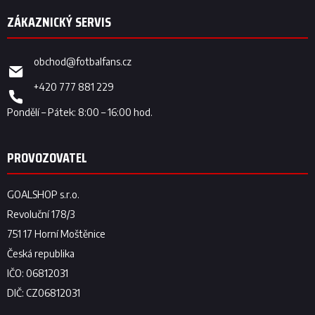
obchod
@
fotbalfans.cz
+420 777 881 229