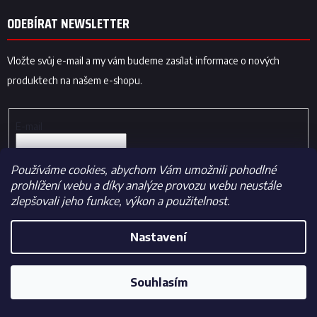
ODEBÍRAT NEWSLETTER
Vložte svůj e-mail a my vám budeme zasílat informace o nových
produktech na našem e-shopu.
E-mail
Souhlas o zasílání novinek e-mailem
Používáme cookies, abychom Vám umožnili pohodlné
prohlížení webu a díky analýze provozu webu neustále
(kompletní text souhlasu)
zlepšovali jeho funkce, výkon a použitelnost.
PŘIHLÁSIT SE
Nastavení
Souhlasím
Vytvořil Shoptet