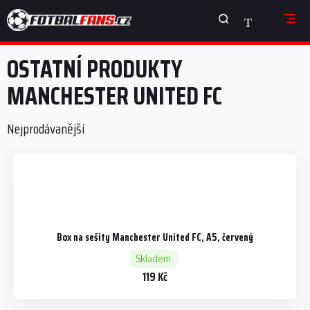
Přejít
NÁKUPNÍ
na
obsah
KOŠÍK
OSTATNÍ PRODUKTY
MANCHESTER UNITED FC
Nejprodávanější
Box na sešity Manchester United FC, A5, červený
Skladem
119 Kč