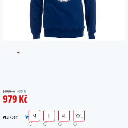
1 259 Kč
–22 %
979 Kč
Měrná
cena:
M
L
XL
XXL
VELIKOST