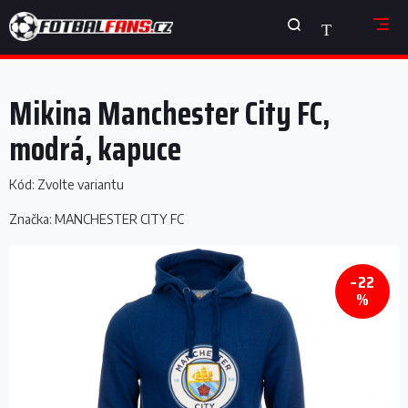
Přejít
NÁKUPNÍ
na
obsah
KOŠÍK
Mikina Manchester City FC,
modrá, kapuce
Kód:
Zvolte variantu
Značka:
MANCHESTER CITY FC
–22
%