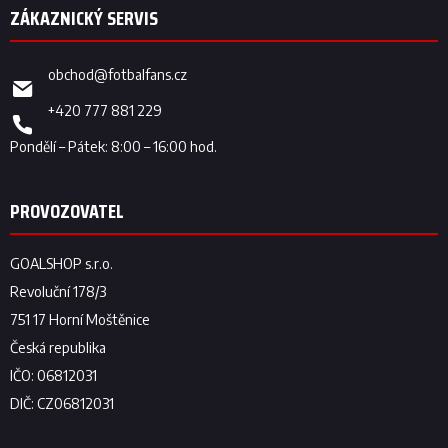
obchod
@
fotbalfans.cz
+420 777 881 229