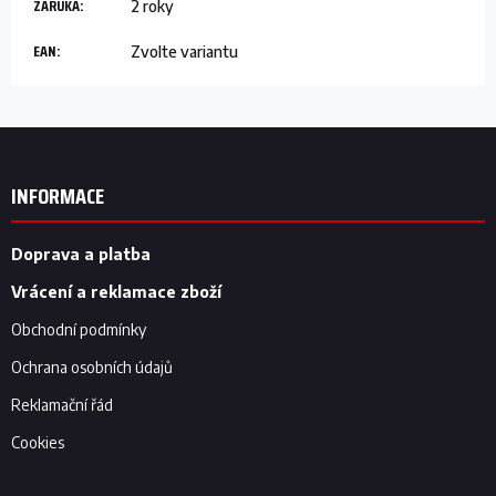
ZÁRUKA
:
2 roky
EAN
:
Zvolte variantu
Z
á
p
INFORMACE
a
t
í
Doprava a platba
Vrácení a reklamace zboží
Obchodní podmínky
Ochrana osobních údajů
Reklamační řád
Cookies