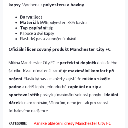
kapsy
. Vyrobena z
polyesteru a bavlny
.
Barva:
šedá
Materiál:
65% polyester, 35% bavlna
Typ zapínání:
zip
Kapuce a dvě kapsy
Elastický pas a zakončení rukávů
Oficiální licencovaný produkt Manchester City FC
Mikina Manchester City FC je
perfektní doplněk
do každého
šatníku. Kvalitní materiál zaručuje
maximální komfort při
nošení
. Elastický pas a manžety zajistí, že
mikina skvěle
padne
a udrží teplo. Jednoduché
zapínání na zip
a
sportovní střih
poskytují maximální volnost pohybu.
Ideální
dárek
k narozeninám, Vánocům, nebo jen tak pro radost
fotbalového nadšence.
KATEGORIE
:
Pánské oblečení, dresy Manchester City FC