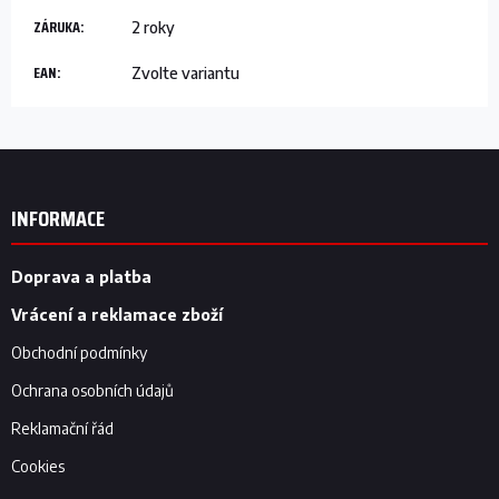
ZÁRUKA
:
2 roky
EAN
:
Zvolte variantu
Z
á
p
INFORMACE
a
t
í
Doprava a platba
Vrácení a reklamace zboží
Obchodní podmínky
Ochrana osobních údajů
Reklamační řád
Cookies