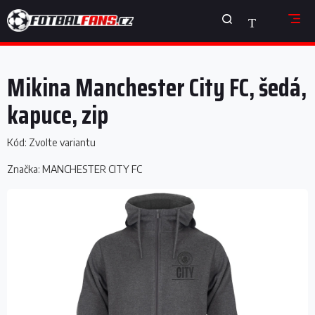
Přejít
NÁKUPNÍ
na
obsah
KOŠÍK
Mikina Manchester City FC, šedá,
kapuce, zip
Kód:
Zvolte variantu
Značka:
MANCHESTER CITY FC