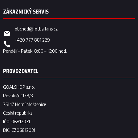
obchod
@
fotbalfans.cz
+420 777 881 229