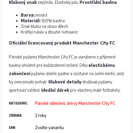
Klubový znak
zepředu. Elastický pás.
Prvotřídní bavlna
.
Barva:
modrá
Materiál:
100% bavlna
Znak klubu na obou dílech
Krátký rukáv a dlouhé nohavice
Oficiální licencovaný produkt Manchester City FC
Pánské pyžamo Manchester City FC je vyrobeno z příjemné
bavlny vhodné pro každodenní nošení. Díky
elastickému
zakončení
pyžamo dobře padne a zůstane na svém místě, aniž
by omezovalo pohyb.
Klubové detaily
dodávají pyžamu
sportovní vzhled.
Ideální dárek
pro všechny malé fotbalisty.
KATEGORIE
:
Pánské oblečení, dresy Manchester City FC
ZÁRUKA
:
2 roky
EAN
:
Zvolte variantu