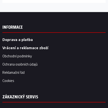
Z
á
p
INFORMACE
a
t
í
Doprava a platba
Vrácení a reklamace zboží
Obchodní podmínky
Ochrana osobních údajů
Reklamační řád
Cookies