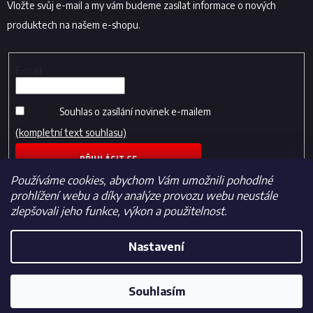
Vložte svůj e-mail a my vám budeme zasílat informace o nových
produktech na našem e-shopu.
E-mail
Souhlas o zasílání novinek e-mailem
(kompletní text souhlasu)
PŘIHLÁSIT SE
Používáme cookies, abychom Vám umožnili pohodlné
prohlížení webu a díky analýze provozu webu neustále
zlepšovali jeho funkce, výkon a použitelnost.
Nastavení
Vytvořil Shoptet
Souhlasím
Copyright 2026
Fotbalfans.cz
. Všechna práva vyhrazena.