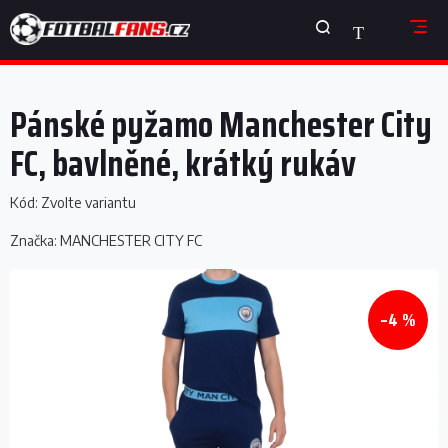
Přejít
NÁKUPNÍ
na
obsah
KOŠÍK
Pánské pyžamo Manchester City
FC, bavlněné, krátký rukáv
Kód:
Zvolte variantu
Značka:
MANCHESTER CITY FC
–4 %