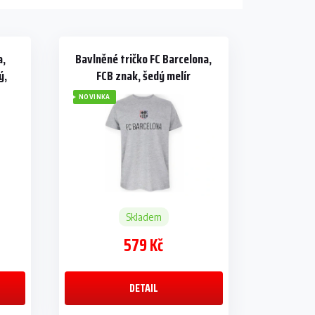
a,
Bavlněné tričko FC Barcelona,
ý,
FCB znak, šedý melír
NOVINKA
Skladem
579 Kč
DETAIL