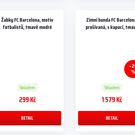
Žabky FC Barcelona, motiv
Zimní bunda FC Barcelon
fotbalistů, tmavě modré
prošívaná, s kapucí, tma
modrá
–2
Skladem
Skladem
299 Kč
1 579 Kč
DETAIL
DETAIL