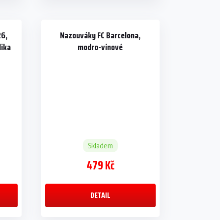
26,
Nazouváky FC Barcelona,
lika
modro-vínové
Skladem
479 Kč
DETAIL