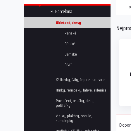
n
n
P
FC Barcelona
í
p
Oblečení, dresy
Nejpro
a
Pánské
n
e
Dětské
l
Dámské
Dívčí
Kšiltovky, šály, čepice, rukavice
Hrnky, termosky, láhve, sklenice
Povlečení, osušky, deky,
polštářky
Vlajky, plakáty, cedule,
Ř
samolepky
a
Dopor
z