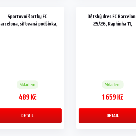
Sportovní šortky FC
Dětský dres FC Barcelon
arcelona, síťovaná podšívka,
25/26, Raphinha 11,
modré
dres+šortky
Skladem
Skladem
489 Kč
1 659 Kč
DETAIL
DETAIL