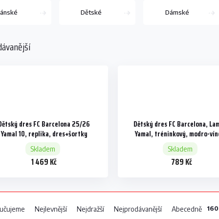
ánské
Dětské
Dámské
dávanější
Dětský dres FC Barcelona 25/26
Dětský dres FC Barcelona, La
Yamal 10, replika, dres+šortky
Yamal, tréninkový, modro-ví
Skladem
Skladem
1 469 Kč
789 Kč
160
učujeme
Nejlevnější
Nejdražší
Nejprodávanější
Abecedně