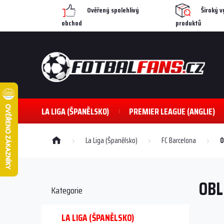
Přejít
Ověřený spolehlivý
Široký v
na
obchod
produktů
obsah
LA LIGA (ŠPANĚLSKO)
PREMIER LEAGUE (ANGLIE)
Domů
La Liga (Španělsko)
FC Barcelona
O
P
o
OBL
s
Přeskočit
Kategorie
kategorie
t
r
a
LA LIGA (ŠPANĚLSKO)