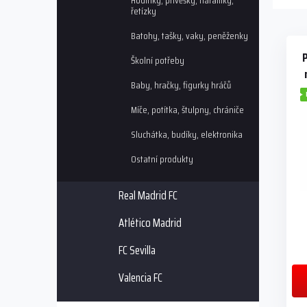
Hodinky, přívěšky, náramky,
e
řetízky
V
n
Batohy, tašky, vaky, peněženky
ý
í
p
p
Školní potřeby
i
r
Baby, hračky, figurky hráčů
s
o
p
d
Míče, potítka, štulpny, chrániče
r
u
o
k
Sluchátka, budíky, elektronika
d
t
Ostatní produkty
u
ů
k
t
Real Madrid FC
ů
Atlético Madrid
FC Sevilla
Valencia FC