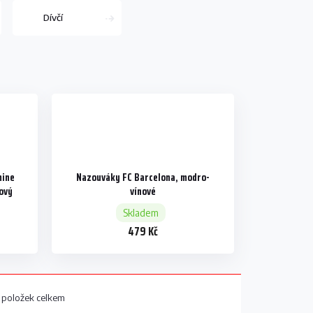
Dívčí
mine
Nazouváky FC Barcelona, modro-
nový
vínové
Skladem
479 Kč
položek celkem