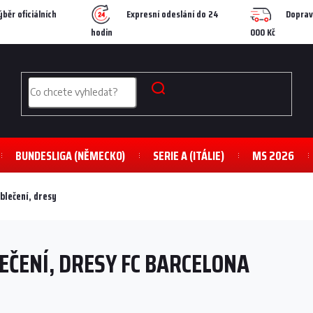
ýběr oficiálních
Expresní odeslání do 24
Doprav
hodin
000 Kč
BUNDESLIGA (NĚMECKO)
SERIE A (ITÁLIE)
MS 2026
blečení, dresy
EČENÍ, DRESY FC BARCELONA