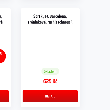
a,
Šortky FC Barcelona,
vě
tréninkové, rychleschnoucí,
tmavě modré
6
%
Skladem
629 Kč
DETAIL