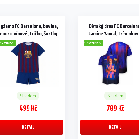
Pyžamo FC Barcelona, bavlna,
Dětský dres FC Barcelon
modro-vínové, tričko, šortky
Lamine Yamal, tréninkov
modro-vínový
NOVINKA
NOVINKA
Skladem
Skladem
499 Kč
789 Kč
DETAIL
DETAIL