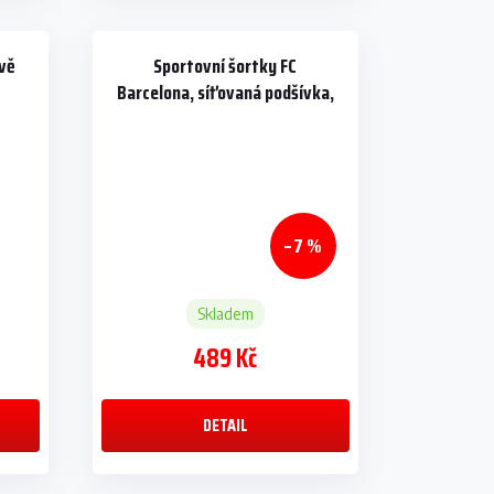
avě
Sportovní šortky FC
Barcelona, síťovaná podšívka,
tmavě modré
–7 %
Skladem
489 Kč
DETAIL