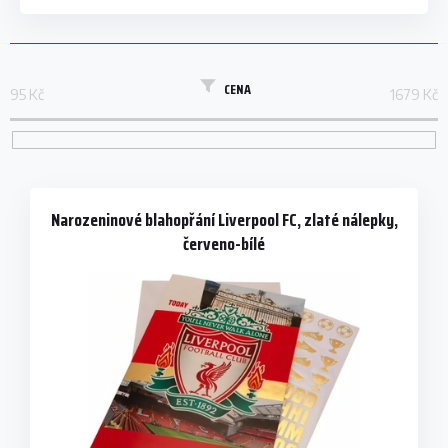
CENA
95
Kč
1679
Kč
V
ý
p
Narozeninové blahopřání Liverpool FC, zlaté nálepky,
i
červeno-bílé
s
p
r
o
d
u
k
t
ů