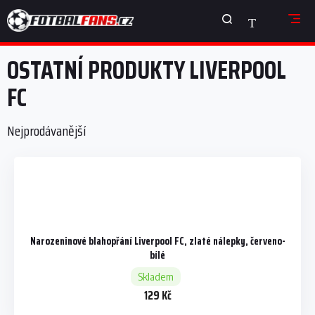
Přejít
NÁKUPNÍ
na
obsah
KOŠÍK
OSTATNÍ PRODUKTY LIVERPOOL
FC
Nejprodávanější
Narozeninové blahopřání Liverpool FC, zlaté nálepky, červeno-
bílé
Skladem
129 Kč