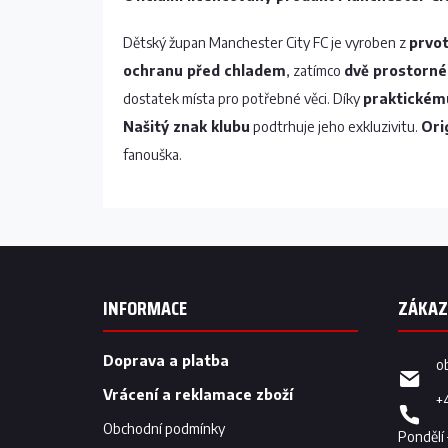
Dětský župan Manchester City FC je vyroben z
prvot
ochranu před chladem
, zatímco
dvě prostorné
dostatek místa pro potřebné věci. Díky
praktickém
Našitý znak klubu
podtrhuje jeho exkluzivitu.
Ori
fanouška.
Z
á
p
INFORMACE
a
t
í
Doprava a platba
o
Vrácení a reklamace zboží
+
Obchodní podmínky