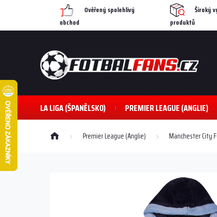
Přejít
Ověřený spolehlivý
Široký v
na
obchod
produktů
obsah
LA LIGA (ŠPANĚLSKO)
PREMIER LEAGUE (ANGLIE)
Domů
Premier League (Anglie)
Manchester City F