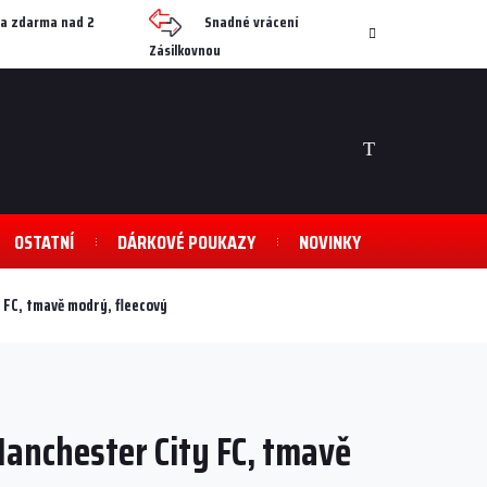
a zdarma nad 2
Snadné vrácení
Zásilkovnou
NÁKUPNÍ
KOŠÍK
OSTATNÍ
DÁRKOVÉ POUKAZY
NOVINKY
 FC, tmavě modrý, fleecový
anchester City FC, tmavě