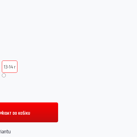
ý
13-14 r
PŘIDAT DO KOŠÍKU
riantu