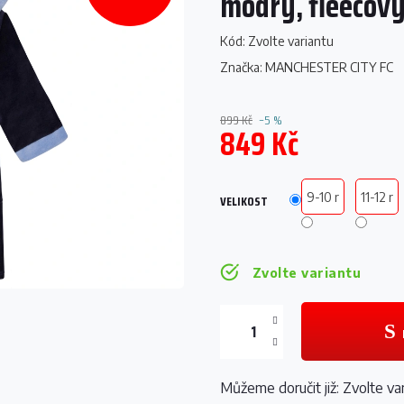
modrý, fleecov
Kód:
Zvolte variantu
Značka:
MANCHESTER CITY FC
899 Kč
–5 %
849 Kč
Měrná
cena:
9-10 r
11-12 r
VELIKOST
Zvolte variantu
Můžeme doručit již:
Zvolte va