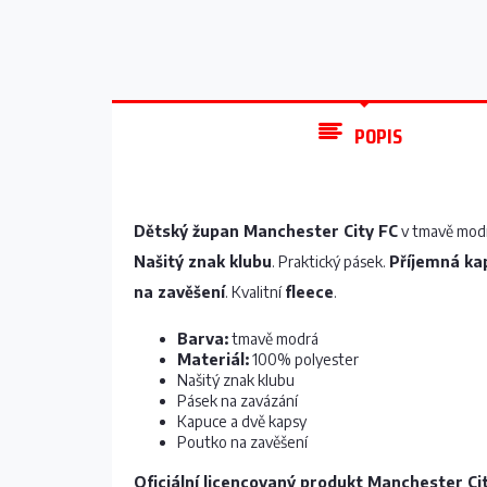
POPIS
Dětský župan Manchester City FC
v tmavě modr
Našitý znak klubu
. Praktický pásek.
Příjemná ka
na zavěšení
. Kvalitní
fleece
.
Barva:
tmavě modrá
Materiál:
100% polyester
Našitý znak klubu
Pásek na zavázání
Kapuce a dvě kapsy
Poutko na zavěšení
Oficiální licencovaný produkt Manchester Ci