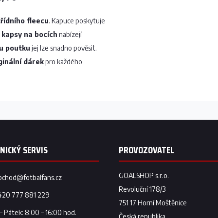
řídního fleecu
. Kapuce poskytuje
 kapsy na bocích
nabízejí
u poutku
jej lze snadno pověsit.
ginální dárek
pro každého
bchod
@
fotbalfans.cz
420 777 881 229