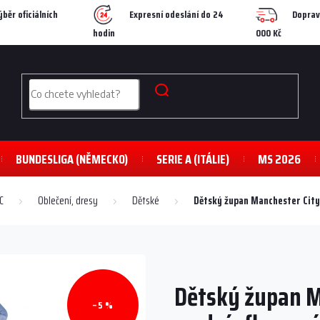
ýběr oficiálních
Expresní odeslání do 24
Doprav
hodin
000 Kč
BUNDESLIGA (NĚMECKO)
SERIE A (ITÁLIE)
MS 2026
C
Oblečení, dresy
Dětské
Dětský župan Manchester City
Dětský župan M
–5 %