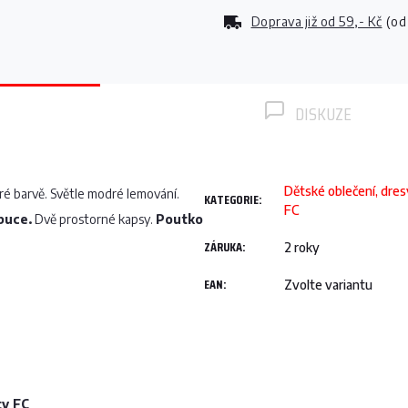
Doprava již od
59,- Kč
(od
DISKUZE
Dětské oblečení, dre
é barvě. Světle modré lemování.
KATEGORIE
:
FC
puce.
Dvě prostorné kapsy.
Poutko
ZÁRUKA
:
2 roky
EAN
:
Zvolte variantu
ty FC