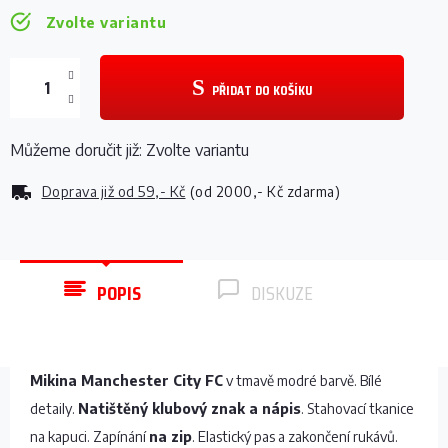
Zvolte variantu
PŘIDAT DO KOŠÍKU
Můžeme doručit již:
Zvolte variantu
Doprava již od
59,- Kč
(od 2000,- Kč zdarma)
POPIS
DISKUZE
Mikina Manchester City FC
v tmavě modré barvě. Bílé
detaily.
Natištěný klubový znak a nápis
. Stahovací tkanice
na kapuci. Zapínání
na zip
. Elastický pas a zakončení rukávů.