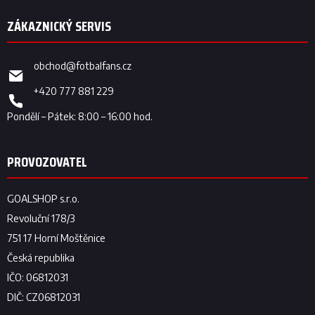
obchod
@
fotbalfans.cz
+420 777 881 229