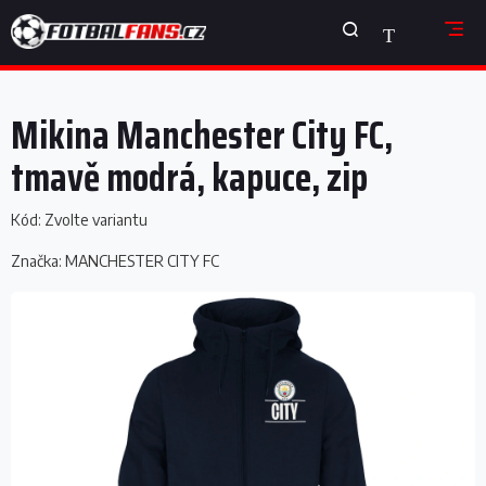
Přejít
NÁKUPNÍ
na
obsah
KOŠÍK
Mikina Manchester City FC,
tmavě modrá, kapuce, zip
Kód:
Zvolte variantu
Značka:
MANCHESTER CITY FC