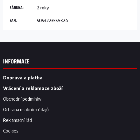
ZÁRUKA
:
2 roky
EAN
:
5053223559324
Z
á
p
INFORMACE
a
t
í
Doprava a platba
Vrácení a reklamace zboží
Obchodní podmínky
Ochrana osobních údajů
Reklamační řád
Cookies