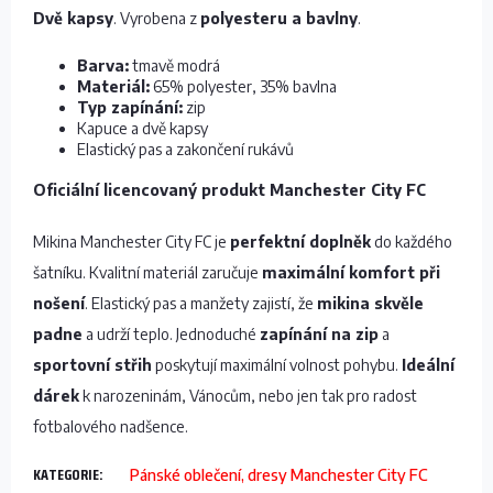
Dvě kapsy
. Vyrobena z
polyesteru a bavlny
.
Barva:
tmavě modrá
Materiál:
65% polyester, 35% bavlna
Typ zapínání:
zip
Kapuce a dvě kapsy
Elastický pas a zakončení rukávů
Oficiální licencovaný produkt Manchester City FC
Mikina Manchester City FC je
perfektní doplněk
do každého
šatníku. Kvalitní materiál zaručuje
maximální komfort při
nošení
. Elastický pas a manžety zajistí, že
mikina skvěle
padne
a udrží teplo. Jednoduché
zapínání na zip
a
sportovní střih
poskytují maximální volnost pohybu.
Ideální
dárek
k narozeninám, Vánocům, nebo jen tak pro radost
fotbalového nadšence.
KATEGORIE
:
Pánské oblečení, dresy Manchester City FC