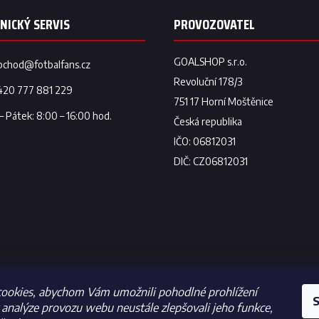
a
c
í
p
r
bchod
@
fotbalfans.cz
v
k
420 777 881 229
y
v
ý
p
i
s
u
ookies, abychom Vám umožnili pohodlné prohlížení
S
analýze provozu webu neustále zlepšovali jeho funkce,