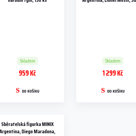
národní tým, 150 ks
Argentina, Lionel Messi, 3
Skladem
Skladem
959 Kč
1 299 Kč
DO KOŠÍKU
DO KOŠÍKU
Sběratelská figurka MINIX
Argentina, Diego Maradona,