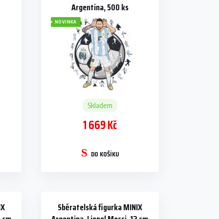
Argentina, 500 ks
NOVINKA
Skladem
1 669 Kč
DO KOŠÍKU
IX
Sběratelská figurka MINIX