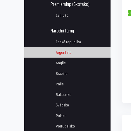
i
r
Premiership (Skotsko)
s
o
Celtic FC
p
d
r
u
o
k
Národní týmy
d
t
u
ů
Česká republika
k
Argentina
t
ů
Anglie
Brazílie
Itálie
Rakousko
Švédsko
Polsko
Portugalsko