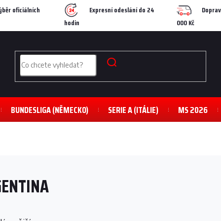
ýběr oficiálních
Expresní odeslání do 24
Doprav
hodin
000 Kč
BUNDESLIGA (NĚMECKO)
SERIE A (ITÁLIE)
MS 2026
ENTINA