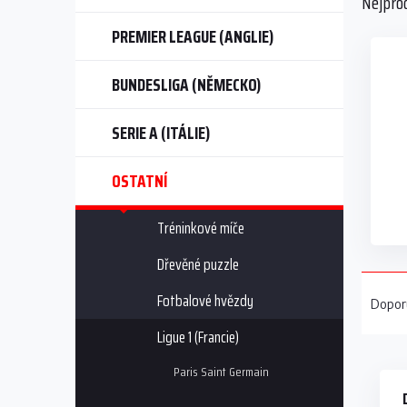
Nejpro
n
n
PREMIER LEAGUE (ANGLIE)
í
p
BUNDESLIGA (NĚMECKO)
a
n
e
SERIE A (ITÁLIE)
l
OSTATNÍ
Tréninkové míče
Dřevěné puzzle
Ř
a
Fotbalové hvězdy
Dopor
z
Ligue 1 (Francie)
e
V
n
Paris Saint Germain
ý
í
p
p