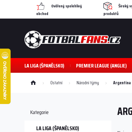
Přejít
Ověřený spolehlivý
Široký v
na
obchod
produktů
obsah
LA LIGA (ŠPANĚLSKO)
PREMIER LEAGUE (ANGLIE)
Domů
Ostatní
Národní týmy
Argentina
P
o
ARG
s
Přeskočit
Kategorie
kategorie
t
r
a
LA LIGA (ŠPANĚLSKO)