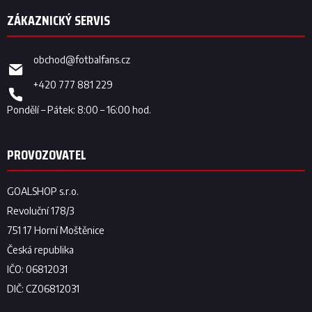
obchod
@
fotbalfans.cz
+420 777 881 229