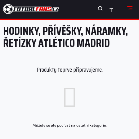
Přejít
NÁKUPNÍ
na
obsah
KOŠÍK
HODINKY, PŘÍVĚŠKY, NÁRAMKY,
ŘETÍZKY ATLÉTICO MADRID
Produkty teprve připravujeme.
Můžete se ale podívat na ostatní kategorie.