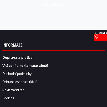
ZPĚT DO OBCHODU
Z
NAHORU
á
p
INFORMACE
a
t
í
Doprava a platba
Vrácení a reklamace zboží
Obchodní podmínky
Ochrana osobních údajů
Reklamační řád
Cookies