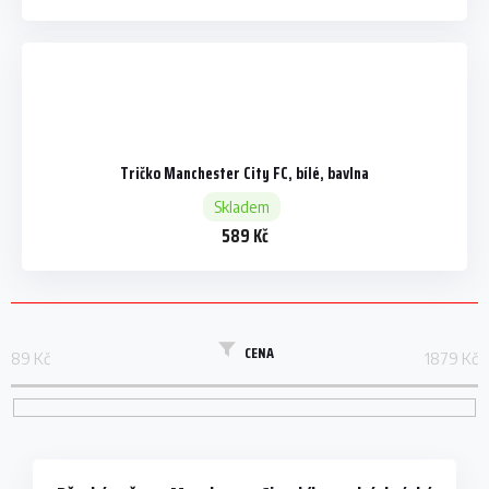
Tričko Manchester City FC, bílé, bavlna
Skladem
589 Kč
CENA
89
Kč
1879
Kč
V
ý