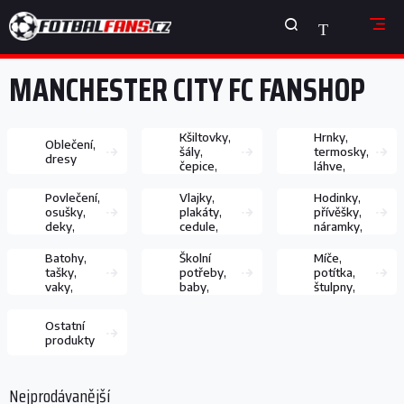
Přejít
NÁKUPNÍ
na
obsah
KOŠÍK
MANCHESTER CITY FC FANSHOP
Kšiltovky,
Hrnky,
Oblečení,
šály,
termosky,
dresy
čepice,
láhve,
rukavice
sklenice
Povlečení,
Vlajky,
Hodinky,
osušky,
plakáty,
přívěšky,
deky,
cedule,
náramky,
polštářky
samolepky
řetízky
Batohy,
Školní
Míče,
tašky,
potřeby,
potítka,
vaky,
baby,
štulpny,
peněženky
hračky
chrániče
Ostatní
produkty
Nejprodávanější