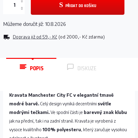
PŘIDAT DO KOŠÍKU
Můžeme doručit již:
10.8.2026
Doprava již od
59,- Kč
(od 2000,- Kč zdarma)
POPIS
DISKUZE
Kravata Manchester City FC v elegantní tmavě
modré barvě.
Celý design vyniká decentními
světle
modrými tečkami.
Ve spodní části je
barevný znak klubu
jak na přední, tak i na zadní straně. Kravata je vyrobená z
vysoce kvalitního
100% polyesteru
, který zaručuje vysokou