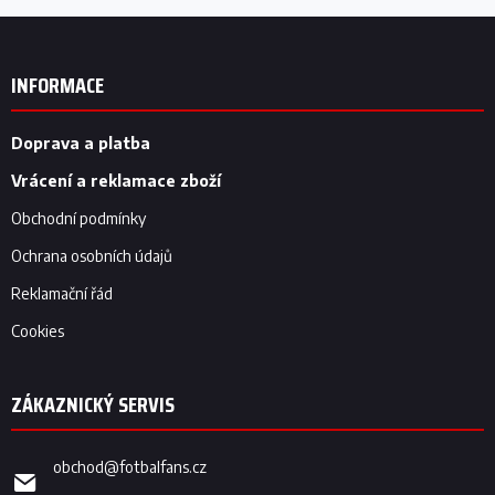
Z
á
p
INFORMACE
a
t
í
Doprava a platba
Vrácení a reklamace zboží
Obchodní podmínky
Ochrana osobních údajů
Reklamační řád
Cookies
obchod
@
fotbalfans.cz