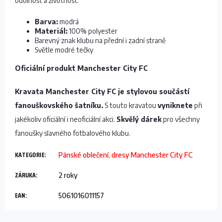
odolnost a životnost.
Barva:
modrá
Materiál:
100% polyester
Barevný znak klubu na přední i zadní straně
Světle modré tečky
Oficiální produkt Manchester City FC
Kravata Manchester City FC je stylovou součástí
fanouškovského šatníku.
S touto kravatou
vyniknete
při
jakékoliv oficiální i neoficiální akci.
Skvělý dárek
pro všechny
fanoušky slavného fotbalového klubu.
KATEGORIE
:
Pánské oblečení, dresy Manchester City FC
ZÁRUKA
:
2 roky
EAN
:
5061016011157