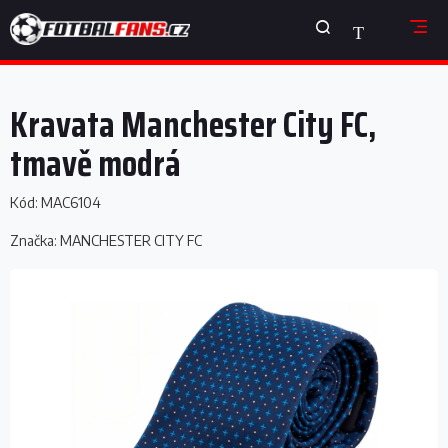
Přejít
NÁKUPNÍ
na
obsah
KOŠÍK
Kravata Manchester City FC,
tmavě modrá
Kód:
MAC6104
Značka:
MANCHESTER CITY FC