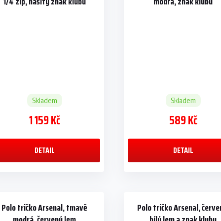
1/4 zip, našitý znak klubu
modrá, znak klubu
Skladem
Skladem
1 159 Kč
589 Kč
DETAIL
DETAIL
Polo tričko Arsenal, tmavě
Polo tričko Arsenal, červe
modrá, červený lem
bílý lem a znak klubu