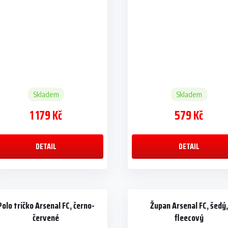
kapuce
Skladem
Skladem
1 179 Kč
579 Kč
DETAIL
DETAIL
Polo tričko Arsenal FC, černo-
Župan Arsenal FC, šedý,
červené
fleecový