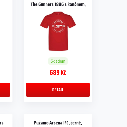
The Gunners 1886 s kanónem,
červené
Skladem
689 Kč
DETAIL
rs
Pyžamo Arsenal FC, černé,