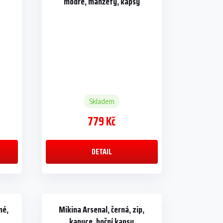
modré, manžety, kapsy
Skladem
779 Kč
DETAIL
né,
Mikina Arsenal, černá, zip,
kapuce, boční kapsy