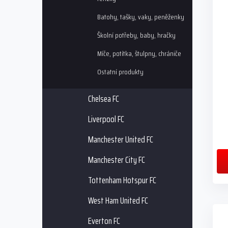
i
r
s
o
Batohy, tašky, vaky, peněženky
p
d
Školní potřeby, baby, hračky
r
u
o
k
Míče, potítka, štulpny, chrániče
d
t
Ostatní produkty
u
ů
k
t
Chelsea FC
ů
Liverpool FC
Manchester United FC
Manchester City FC
Tottenham Hotspur FC
West Ham United FC
Everton FC