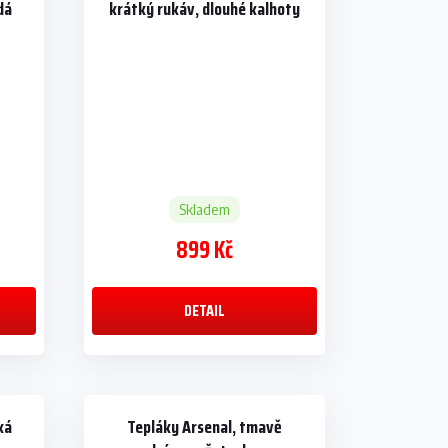
dá
krátký rukáv, dlouhé kalhoty
Skladem
899 Kč
DETAIL
ká
Tepláky Arsenal, tmavě