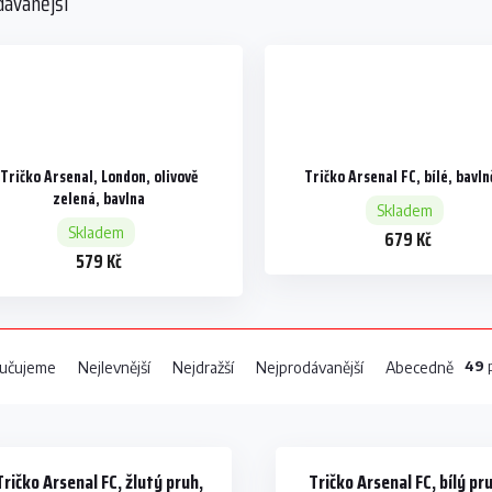
dávanější
Tričko Arsenal, London, olivově
Tričko Arsenal FC, bílé, bavl
zelená, bavlna
Skladem
Skladem
679 Kč
579 Kč
49
p
učujeme
Nejlevnější
Nejdražší
Nejprodávanější
Abecedně
Tričko Arsenal FC, žlutý pruh,
Tričko Arsenal FC, bílý pr