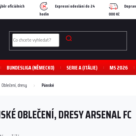
ýběr oficiálních
Expresní odeslání do 24
Doprav
hodin
000 Kč
BUNDESLIGA (NĚMECKO)
SERIE A (ITÁLIE)
MS 2026
Oblečení, dresy
Pánské
SKÉ OBLEČENÍ, DRESY ARSENAL FC