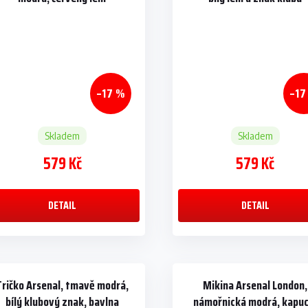
–17 %
–17
Skladem
Skladem
579 Kč
579 Kč
DETAIL
DETAIL
Tričko Arsenal, tmavě modrá,
Mikina Arsenal London,
bílý klubový znak, bavlna
námořnická modrá, kapuc