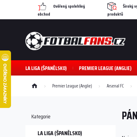
Přejít
Ověřený spolehlivý
Široký v
na
obchod
produktů
obsah
LA LIGA (ŠPANĚLSKO)
PREMIER LEAGUE (ANGLIE)
Domů
Premier League (Anglie)
Arsenal FC
P
o
PÁN
s
Přeskočit
Kategorie
kategorie
t
r
a
LA LIGA (ŠPANĚLSKO)