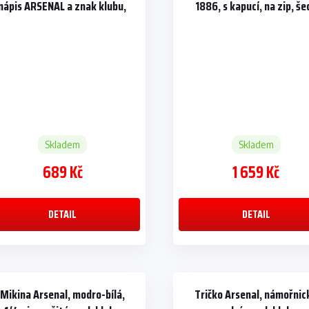
nápis ARSENAL a znak klubu,
1886, s kapucí, na zip, še
červené
Skladem
Skladem
689 Kč
1 659 Kč
DETAIL
DETAIL
Mikina Arsenal, modro-bílá,
Tričko Arsenal, námořnic