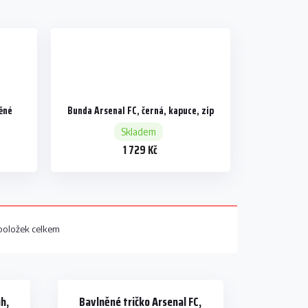
něné
Bunda Arsenal FC, černá, kapuce, zip
Skladem
1 729 Kč
oložek celkem
uh,
Bavlněné tričko Arsenal FC,