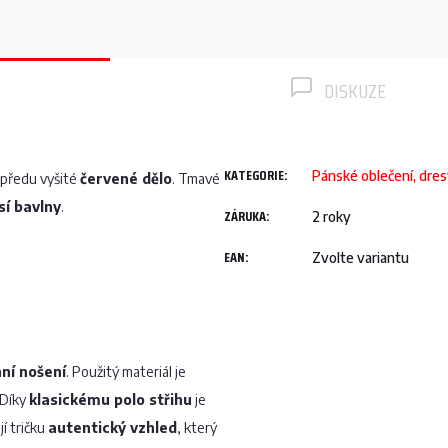
DISKUZE
KATEGORIE
:
Pánské oblečení, dre
předu vyšité
červené dělo
. Tmavé
sí bavlny
.
ZÁRUKA
:
2 roky
EAN
:
Zvolte variantu
ní nošení
. Použitý materiál je
 Díky
klasickému polo střihu
je
jí tričku
autentický vzhled
, který