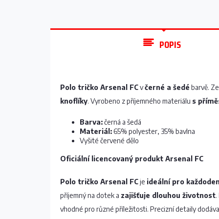
POPIS
Polo tričko Arsenal FC
v
černé a šedé
barvě. Ze
knoflíky
. Vyrobeno z příjemného materiálu
s přímě
Barva:
černá a šedá
Materiál:
65% polyester, 35% bavlna
Vyšité červené dělo
Oficiální licencovaný produkt Arsenal FC
Polo tričko Arsenal FC
je
ideální pro každoden
příjemný na dotek a
zajišťuje dlouhou životnost
.
vhodné pro různé příležitosti. Precizní detaily dodáva