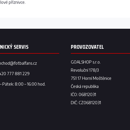
lové příznivce.
bchod
@
fotbalfans.cz
420 777 881 229