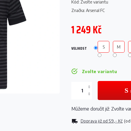
Kód:
Zvolte variantu
Značka:
Arsenal FC
1 249 Kč
Měrná
cena:
S
M
VELIKOST
Zvolte variantu
Můžeme doručit již:
Zvolte va
Doprava již od
59,- Kč
(od