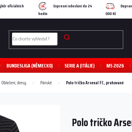
ýběr oficiálních
Expresní odeslání do 24
Doprav
hodin
000 Kč
BUNDESLIGA (NĚMECKO)
SERIE A (ITÁLIE)
MS 2026
Oblečení, dresy
Pánské
Polo tričko Arsenal FC, pruhované
Polo tričko Ars