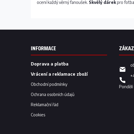
ocení každý věrný fanoušek.
Skvělý dárek
pro fotba
Z
á
p
INFORMACE
a
t
í
Doprava a platba
o
Vrácení a reklamace zboží
+
Obchodní podmínky
Ochrana osobních údajů
Reklamační řád
Cookies