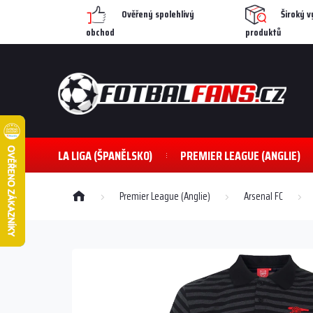
Přejít
Ověřený spolehlivý
Široký v
na
obchod
produktů
obsah
LA LIGA (ŠPANĚLSKO)
PREMIER LEAGUE (ANGLIE)
Domů
Premier League (Anglie)
Arsenal FC