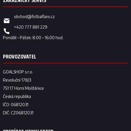
obchod
@
fotbalfans.cz
+420 777 881 229