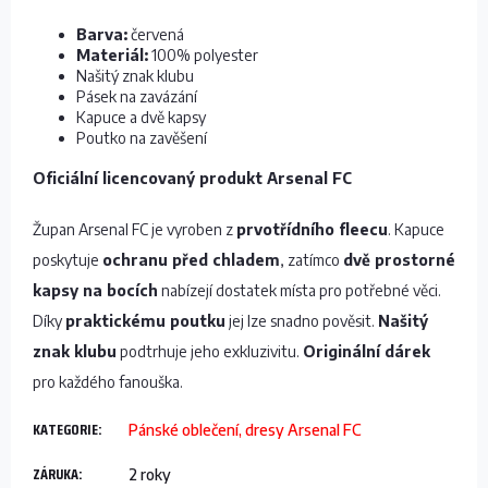
Barva:
červená
Materiál:
100% polyester
Našitý znak klubu
Pásek na zavázání
Kapuce a dvě kapsy
Poutko na zavěšení
Oficiální licencovaný produkt Arsenal FC
Župan Arsenal FC je vyroben z
prvotřídního fleecu
. Kapuce
poskytuje
ochranu před chladem
, zatímco
dvě prostorné
kapsy na bocích
nabízejí dostatek místa pro potřebné věci.
Díky
praktickému poutku
jej lze snadno pověsit.
Našitý
znak klubu
podtrhuje jeho exkluzivitu.
Originální dárek
pro každého fanouška.
KATEGORIE
:
Pánské oblečení, dresy Arsenal FC
ZÁRUKA
:
2 roky