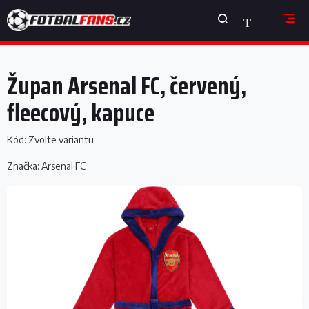
Přejít
NÁKUPNÍ
na
obsah
KOŠÍK
Župan Arsenal FC, červený,
fleecový, kapuce
Kód:
Zvolte variantu
Značka:
Arsenal FC