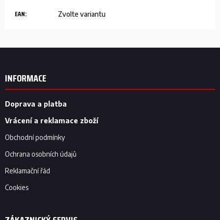
EAN
:
Zvolte variantu
Z
á
p
INFORMACE
a
t
í
Doprava a platba
Vrácení a reklamace zboží
Obchodní podmínky
Ochrana osobních údajů
Reklamační řád
Cookies