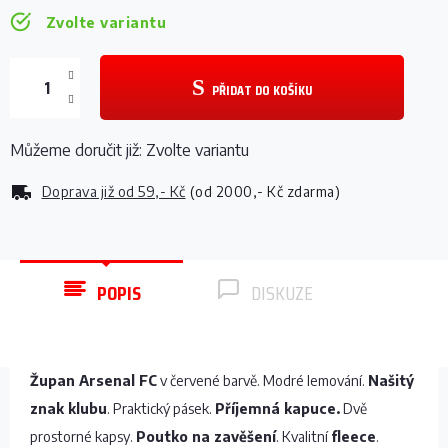
Zvolte variantu
PŘIDAT DO KOŠÍKU
Můžeme doručit již:
Zvolte variantu
Doprava již od
59,- Kč
(od 2000,- Kč zdarma)
POPIS
DISKUZE
Župan Arsenal FC
v červené barvě. Modré lemování.
Našitý
znak klubu
. Praktický pásek.
Příjemná kapuce.
Dvě
prostorné kapsy.
Poutko na zavěšení
. Kvalitní
fleece
.