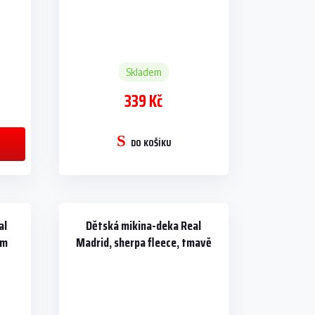
Skladem
339 Kč
DO KOŠÍKU
al
Dětská mikina-deka Real
cm
Madrid, sherpa fleece, tmavě
modrá