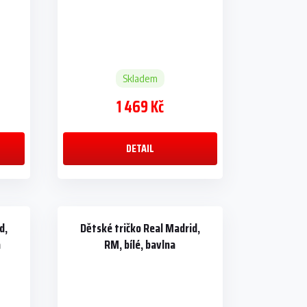
Skladem
1 469 Kč
DETAIL
d,
Dětské tričko Real Madrid,
a
RM, bílé, bavlna