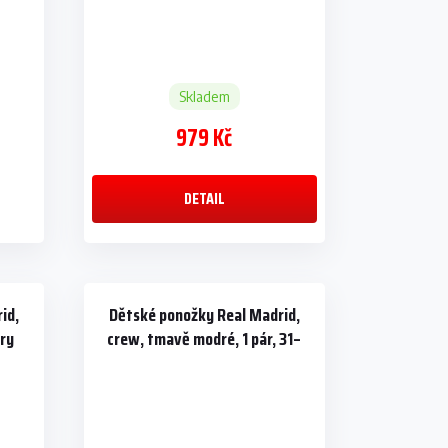
Skladem
979 Kč
DETAIL
id,
Dětské ponožky Real Madrid,
áry
crew, tmavě modré, 1 pár, 31–
34