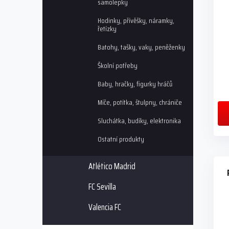
o
samolepky
k
d
t
Hodinky, přívěšky, náramky,
u
ů
řetízky
k
t
Batohy, tašky, vaky, peněženky
ů
Školní potřeby
Baby, hračky, figurky hráčů
Míče, potítka, štulpny, chrániče
Sluchátka, budíky, elektronika
Ostatní produkty
Atlético Madrid
FC Sevilla
Valencia FC