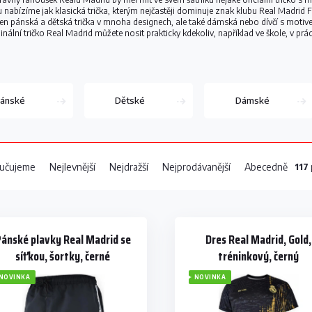
nabízíme jak klasická trička, kterým nejčastěji dominuje znak klubu Real Madrid FC
jen pánská a dětská trička v mnoha designech, ale také dámská nebo dívčí s moti
ginální tričko Real Madrid můžete nosit prakticky kdekoliv, například ve škole, v prá
ánské
Dětské
Dámské
117
učujeme
Nejlevnější
Nejdražší
Nejprodávanější
Abecedně
ánské plavky Real Madrid se
Dres Real Madrid, Gold,
síťkou, šortky, černé
tréninkový, černý
NOVINKA
NOVINKA