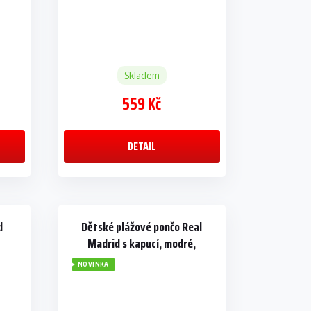
Skladem
559 Kč
DETAIL
d
Dětské plážové pončo Real
Madrid s kapucí, modré,
55×115 cm
NOVINKA