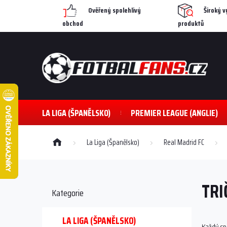
Přejít
Ověřený spolehlivý
Široký v
na
obchod
produktů
obsah
LA LIGA (ŠPANĚLSKO)
PREMIER LEAGUE (ANGLIE)
Domů
La Liga (Španělsko)
Real Madrid FC
P
o
TRI
s
Přeskočit
Kategorie
kategorie
t
r
a
LA LIGA (ŠPANĚLSKO)
Každý sp