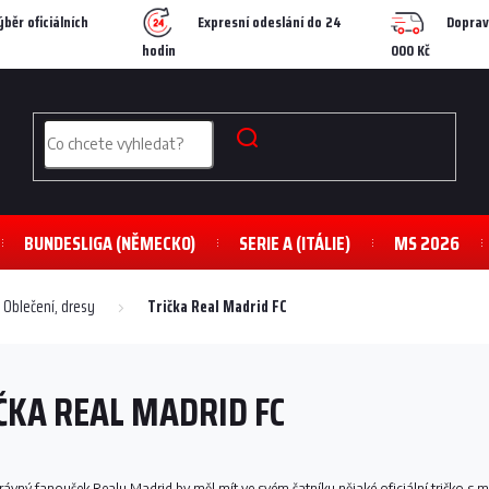
ýběr oficiálních
Expresní odeslání do 24
Doprav
hodin
000 Kč
BUNDESLIGA (NĚMECKO)
SERIE A (ITÁLIE)
MS 2026
Oblečení, dresy
Trička Real Madrid FC
ČKA REAL MADRID FC
rávný fanoušek Realu Madrid by měl mít ve svém šatníku nějaké oficiální tričko 