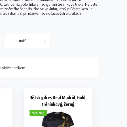
, tak rovněž polo trika a nechybí ani tréninková trička. Najdete
vem známého španělského velkoklubu, který je účastníkem La
ci, ale i doma či při různých volnočasových aktivitách.
Dívčí
položek celkem
Dětský dres Real Madrid, Gold,
tréninkový, černý
NOVINKA