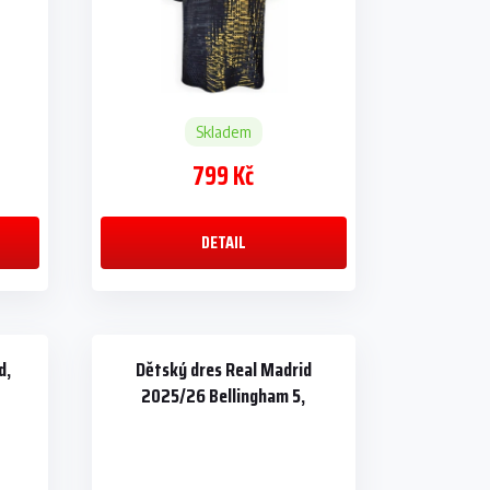
Skladem
799 Kč
DETAIL
d,
Dětský dres Real Madrid
2025/26 Bellingham 5,
dres+šortky