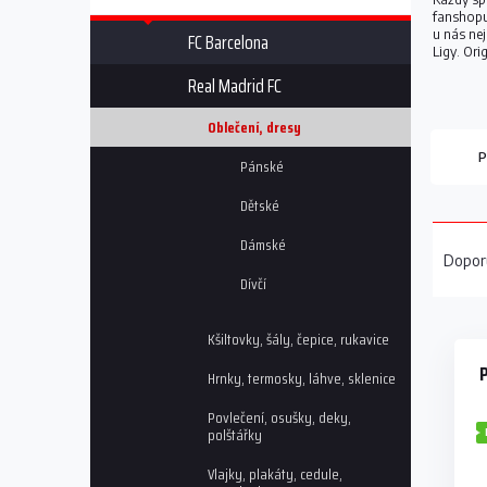
n
fanshopu 
n
u nás ne
FC Barcelona
í
Ligy. Ori
p
Real Madrid FC
a
n
Oblečení, dresy
e
P
Pánské
l
Dětské
Ř
Dámské
a
Dopor
z
Dívčí
e
V
n
Kšiltovky, šály, čepice, rukavice
ý
í
p
P
p
Hrnky, termosky, láhve, sklenice
i
r
Povlečení, osušky, deky,
s
o
polštářky
p
d
r
u
Vlajky, plakáty, cedule,