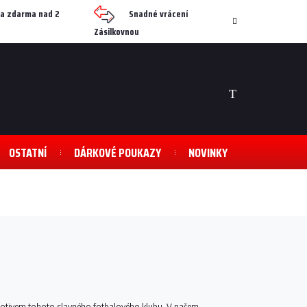
a zdarma nad 2
Snadné vrácení
Zásilkovnou
NÁKUPNÍ
KOŠÍK
OSTATNÍ
DÁRKOVÉ POUKAZY
NOVINKY
s motivem tohoto slavného fotbalového klubu. V našem