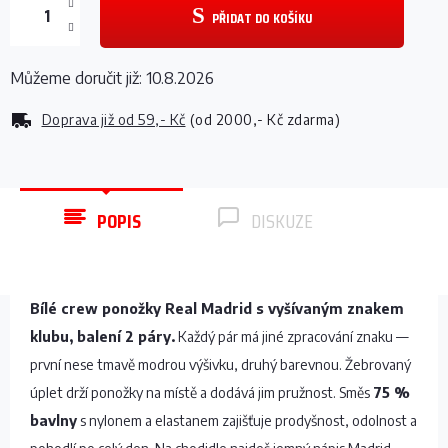
PŘIDAT DO KOŠÍKU
Můžeme doručit již:
10.8.2026
Doprava již od
59,- Kč
(od 2000,- Kč zdarma)
POPIS
DISKUZE
Bílé crew ponožky Real Madrid s vyšívaným znakem
klubu, balení 2 páry.
Každý pár má jiné zpracování znaku —
první nese tmavě modrou výšivku, druhý barevnou. Žebrovaný
úplet drží ponožky na místě a dodává jim pružnost. Směs
75 %
bavlny
s nylonem a elastanem zajišťuje prodyšnost, odolnost a