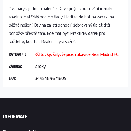
Dva páry v jednom balení, každý s jiným zpracováním znaku —
snadno je střídáš podle nálady. Hodí se do bot na zápas i na
běžné nošení. Bavlna zajistí pohodlí, žebrovaný úplet drží
ponožky přesně tam, kde mají být. Praktický dárek pro
každého, kdo to s Realem myslí vážně.
KATEGORIE
:
Kšiltovky, šály, čepice, rukavice Real Madrid FC
ZÁRUKA
:
2 roky
EAN
:
8445484671605
Z
á
p
INFORMACE
a
t