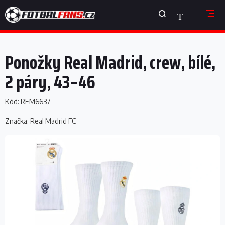
Přejít
NÁKUPNÍ
na
obsah
KOŠÍK
Ponožky Real Madrid, crew, bílé,
2 páry, 43–46
Kód:
REM6637
Značka:
Real Madrid FC