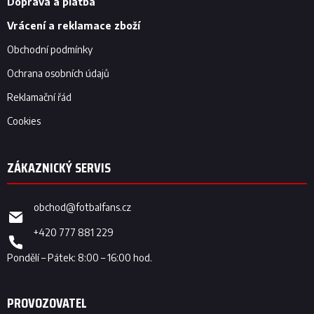
í
Doprava a platba
Vrácení a reklamace zboží
Obchodní podmínky
Ochrana osobních údajů
Reklamační řád
Cookies
obchod
@
fotbalfans.cz
+420 777 881 229