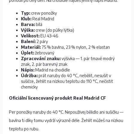
pohodlí po celý den. Na chodidle najdeš jemný nápis Madrid.
Typ:
crew ponožky
Klub:
Real Madrid
Barva:
bílá
Výška:
crew (do půlky lýtka)
Velikost:
EU 43–46
Balení:
2 páry
Materiál:
75 % bavlna, 23 % nylon, 2 % elastan
Úplet:
žebrovaný
Zpracování znaku:
výšivka — 1. pár tmavě modrý
znak, 2. pár barevný znak
Nápis:
Madrid na chodidle
Údržba:
prát naruby do 40 °C, nebělit, nesušit v
sušičce, žehlit na nízkou teplotu do 110 °C, nečistit
chemicky
Oficiální licencovaný produkt Real Madrid CF
Per ponožky naruby do 40 °C. Nepoužívej bělidlo ani sušičku —
bavlna ti díky tomu vydrží výrazně déle. Žehlit můžeš na nízkou
teplotu po rubu.