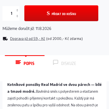
PŘIDAT DO KOŠÍKU
Můžeme doručit již:
11.8.2026
Doprava již od
59,- Kč
(od 2000,- Kč zdarma)
POPIS
DISKUZE
Kotníkové ponožky Real Madrid ve dvou párech — bílé
a tmavě modré.
Bavlněná směs s polyesterem a elastanem
zajistí pohodlí i příjemný kontakt s pokožkou. Každý pár má
zesílenou patu a špičku pro vyšší odolnost. Na obou párech je