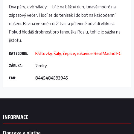
Dva páry, dvě nálady — bílé na běžný den, tmavě modré na
zápasový večer. Hodí se do tenisek i do bot na každodenní
nošení. Bavlna ve směsi drží tvar a příjemně odvádí vlhkost.
Pokud hledáš drobnost pro fanouška Realu, tohle je sázka na
jistotu.
KATEGORIE
:
Kšiltovky, šály, čepice, rukavice Real Madrid FC
ZÁRUKA
:
2 roky
EAN
:
8445484593945
Z
á
p
INFORMACE
a
t
Doprava a platba