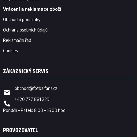
í
Vrácení a reklamace zboží
Obchodní podmínky
Ochrana osobních údajů
Reklamační řád
Cookies
obchod
@
fotbalfans.cz
+420 777 881 229