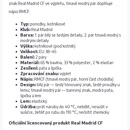
znak Real Madrid CF ve výpletu, tmavě modrý pár doplňuje
nápis RMCF.
Typ:
ponožky, kotníkové
Klub:
Real Madrid
Barva:
1. pár bílý se šedými detaily, 2. pár tmavě modrý s
modrými detaily
Výška:
kotníkové (pod kotník)
Velikost:
EU 38–45
Balení:
2 páry
Materiál:
65 % bavlna, 33 % polyester, 2 % elastan
Zesílení:
pata a špička
Zpracování znaku:
výplet
Nápis:
RMCF (tmavě modrý pár, horní část chodidla)
Design:
bílý pár — šedý tónovaný znak, šedé proužky u
lemu; tmavě modrý pár — barevný znak, modrá pata,
špička a lem
Lem:
elastický
Údržba:
prát naruby do 40 °C, nebělit, nesušit v
sušičce, žehlit po rubu do 110 °C, nečistit chemicky
Oficiální licencovaný produkt Real Madrid CF