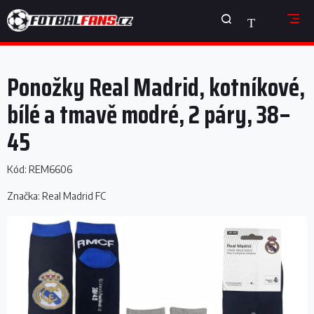
Přejít
NÁKUPNÍ
na
obsah
KOŠÍK
Ponožky Real Madrid, kotníkové,
bílé a tmavě modré, 2 páry, 38–
45
Kód:
REM6606
Značka:
Real Madrid FC