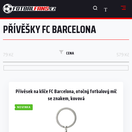
Přejít
NÁKUPNÍ
na
obsah
KOŠÍK
PŘÍVĚŠKY FC BARCELONA
CENA
79
Kč
579
Kč
V
ý
p
Přívěsek na klíče FC Barcelona, otočný fotbalový míč
i
se znakem, kovová
s
NOVINKA
p
r
o
d