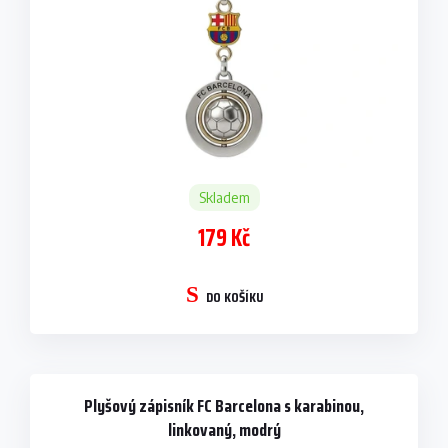
u
k
t
ů
Skladem
179 Kč
DO KOŠÍKU
Plyšový zápisník FC Barcelona s karabinou,
linkovaný, modrý