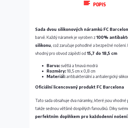
POPIS
Sada dvou silikonových náramků FC Barcelo
barvě. Každý náramek je vyroben z
100% antibakte
silikonu
, což zaručuje pohodlné a bezpečné nošení
vhodný pro obvod zápěstí od
15,7 do 18,5 cm
Barva:
světlá a tmavá modrá
Rozměry:
18,5 cm x 0,8 cm
Materiál:
antibakteriální a antialergický siliko
Oficiální licencovaný produkt FC Barcelona
Tato sada obsahuje dva náramky, které jsou vhodné p
takže sednou většině dospělých fanoušků. Díky svému
perfektním doplňkem pro každodenní nošení