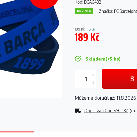
Kód:
BCA6432
Značka:
FC Barcelon
NOVINKA
199 Kč
–5 %
189 Kč
Měrná
cena:
Skladem
(>5 ks)
Můžeme doručit již:
11.8.2026
Doprava již od
59,- Kč
(od