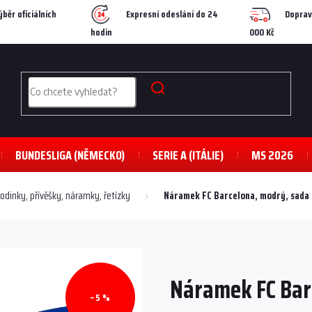
ýběr oficiálních
Expresní odeslání do 24
Doprav
hodin
000 Kč
BUNDESLIGA (NĚMECKO)
SERIE A (ITÁLIE)
MS 2026
odinky, přívěšky, náramky, řetízky
Náramek FC Barcelona, modrý, sada 
Náramek FC Bar
–5 %