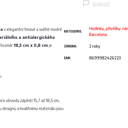
DISKUZE
Hodinky, přívěšky, ná
na
v elegantní tmavé a světlé modré
KATEGORIE
:
Barcelona
riálního a antialergického
. Rozměr
18,5 cm x 0,8 cm
je
ZÁRUKA
:
2 roky
EAN
:
8699982426223
n
ro obvody zápěstí 15,7 až 18,5 cm,
 designu a kvalitnímu materiálu jsou
.