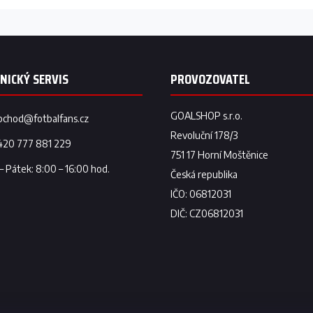
bchod
@
fotbalfans.cz
420 777 881 229