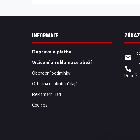
Z
á
p
INFORMACE
a
t
í
Doprava a platba
o
Vrácení a reklamace zboží
+
Obchodní podmínky
Ochrana osobních údajů
Reklamační řád
Cookies