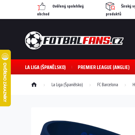
Přejít
Ověřený spolehlivý
Široký v
na
obchod
produktů
obsah
LA LIGA (ŠPANĚLSKO)
PREMIER LEAGUE (ANGLIE)
Domů
La Liga (Španělsko)
FC Barcelona
H