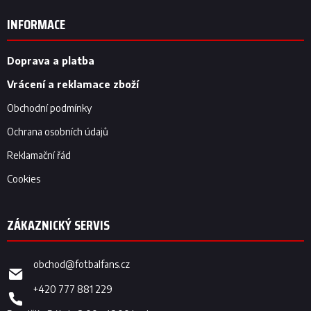
á
p
INFORMACE
a
t
í
Doprava a platba
Vrácení a reklamace zboží
Obchodní podmínky
Ochrana osobních údajů
Reklamační řád
Cookies
obchod
@
fotbalfans.cz
+420 777 881 229