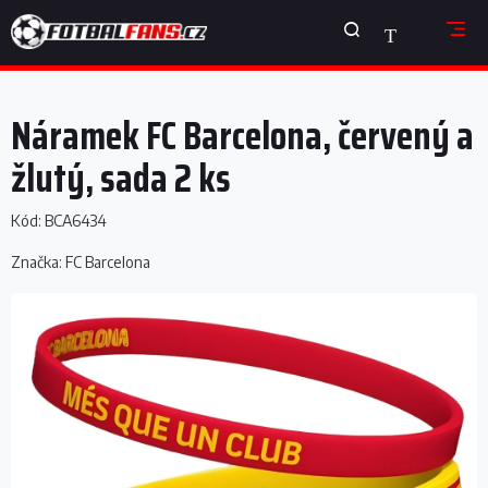
Přejít
NÁKUPNÍ
na
obsah
KOŠÍK
Náramek FC Barcelona, červený a
žlutý, sada 2 ks
Kód:
BCA6434
Značka:
FC Barcelona