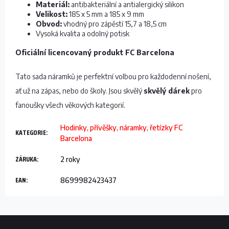
Materiál:
antibakteriální a antialergický silikon
Velikost:
185 x 5 mm a 185 x 9 mm
Obvod:
vhodný pro zápěstí 15,7 a 18,5 cm
Vysoká kvalita a odolný potisk
Oficiální licencovaný produkt FC Barcelona
Tato sada náramků je perfektní volbou pro každodenní nošení,
ať už na zápas, nebo do školy. Jsou skvělý
skvělý dárek
pro
fanoušky všech věkových kategorií.
Hodinky, přívěšky, náramky, řetízky FC
KATEGORIE
:
Barcelona
ZÁRUKA
:
2 roky
EAN
:
8699982423437
Z