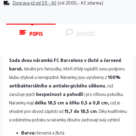
Doprava již od
59,- Kč
(od 2000,- Kč zdarma)
POPIS
DISKUZE
Sada dvou náramků FC Barcelona v žluté a červené
barvě.
Ideální pro fanoušky, kteří chtějí vyjádřit svou podporu
klubu stylově a nenápadně. Náramky jsou vyrobeny z
100%
antibakteriálního a antialergického silikonu
, což
zaručuje jejich
bezpečnost a pohodlí
i pro citlivou pokožku.
Náramky mají
délku 18,5 cm a šířku 0,5 a 0,8 cm,
což je
vhodné pro obvod zápěstí od
15,7 do 18,5 cm
. Díky kvalitnímu
a odolnému potisku si náramky dlouho zachovají svůj vzhled.
Barva:
červená a žlutá