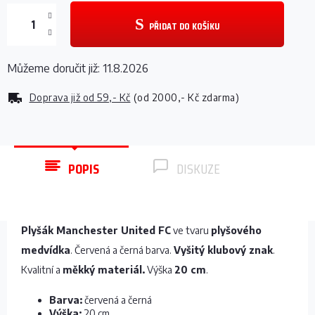
PŘIDAT DO KOŠÍKU
Můžeme doručit již:
11.8.2026
Doprava již od
59,- Kč
(od 2000,- Kč zdarma)
POPIS
DISKUZE
Plyšák Manchester United FC
ve tvaru
plyšového
medvídka
. Červená a černá barva.
Vyšitý klubový znak
.
Kvalitní a
měkký materiál.
Výška
20 cm
.
Barva:
červená a černá
Výška:
20 cm