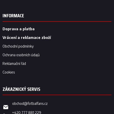
Z
á
p
INFORMACE
a
t
í
Doprava a platba
Vrácení a reklamace zboží
Obchodní podmínky
Ochrana osobních údajů
Reklamační řád
Cookies
obchod
@
fotbalfans.cz
+420 777 881 229