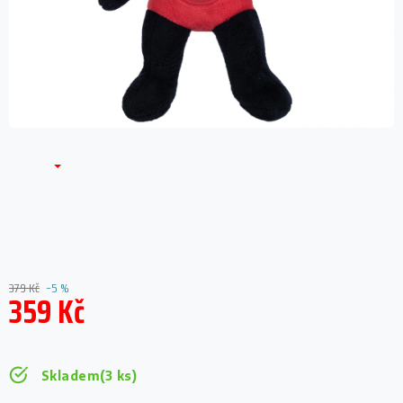
379 Kč
–5 %
359 Kč
Měrná
cena:
Skladem
(3 ks)