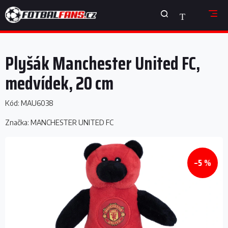
Přejít
NÁKUPNÍ
na
obsah
KOŠÍK
Plyšák Manchester United FC,
medvídek, 20 cm
Kód:
MAU6038
Značka:
MANCHESTER UNITED FC
–5 %