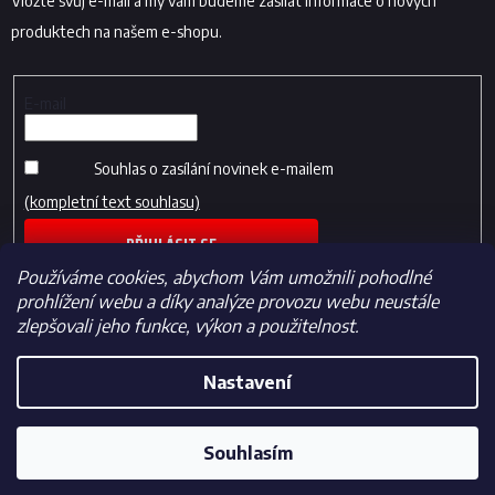
Vložte svůj e-mail a my vám budeme zasílat informace o nových
produktech na našem e-shopu.
E-mail
Souhlas o zasílání novinek e-mailem
(kompletní text souhlasu)
PŘIHLÁSIT SE
Používáme cookies, abychom Vám umožnili pohodlné
prohlížení webu a díky analýze provozu webu neustále
zlepšovali jeho funkce, výkon a použitelnost.
Nastavení
Vytvořil Shoptet
Souhlasím
Copyright 2026
Fotbalfans.cz
. Všechna práva vyhrazena.