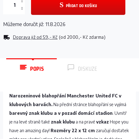
PŘIDAT DO KOŠÍKU
Můžeme doručit již:
11.8.2026
Doprava již od
59,- Kč
(od 2000,- Kč zdarma)
POPIS
DISKUZE
Narozeninové blahopřání Manchester United FC v
klubových barvách.
Na přední stránce blahopřání se vyjímá
barevný znak klubu a v pozadí domácí stadion
. Uvnitř
je na levé straně také
znak klubu
a na pravé
vzkaz
Hope you
have an amazing day!
Rozměry 22 x 12 cm
zaručují dostatek