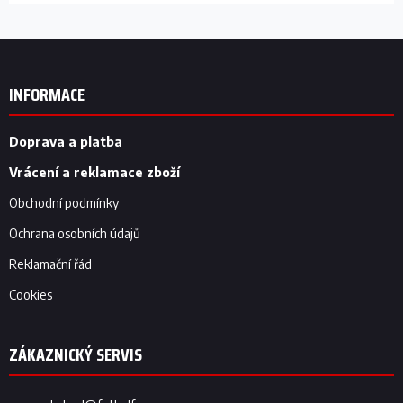
Z
á
p
INFORMACE
a
t
í
Doprava a platba
Vrácení a reklamace zboží
Obchodní podmínky
Ochrana osobních údajů
Reklamační řád
Cookies