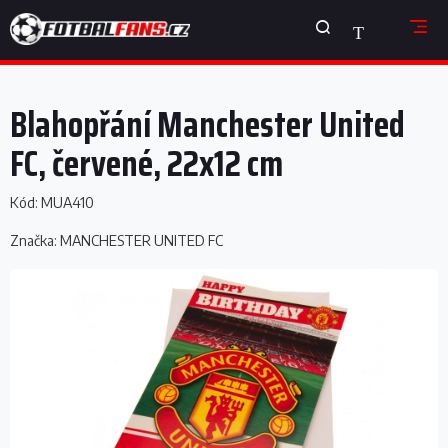
Přejít
NÁKUPNÍ
na
obsah
KOŠÍK
Blahopřání Manchester United
FC, červené, 22x12 cm
Kód:
MUA410
Značka:
MANCHESTER UNITED FC