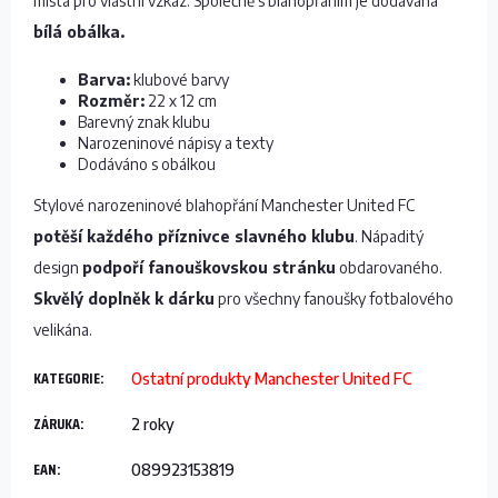
místa pro vlastní vzkaz. Společně s blahopřáním je dodávána
bílá obálka.
Barva:
klubové barvy
Rozměr:
22 x 12 cm
Barevný znak klubu
Narozeninové nápisy a texty
Dodáváno s obálkou
Stylové narozeninové blahopřání Manchester United FC
potěší každého příznivce slavného klubu
. Nápaditý
design
podpoří fanouškovskou stránku
obdarovaného.
Skvělý doplněk k dárku
pro všechny fanoušky fotbalového
velikána.
KATEGORIE
:
Ostatní produkty Manchester United FC
ZÁRUKA
:
2 roky
EAN
:
089923153819