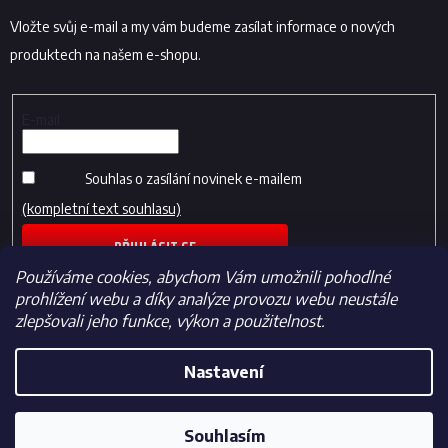
Vložte svůj e-mail a my vám budeme zasílat informace o nových
produktech na našem e-shopu.
E-mail
Souhlas o zasílání novinek e-mailem
(kompletní text souhlasu)
PŘIHLÁSIT SE
Používáme cookies, abychom Vám umožnili pohodlné
prohlížení webu a díky analýze provozu webu neustále
zlepšovali jeho funkce, výkon a použitelnost.
Nastavení
Vytvořil Shoptet
Souhlasím
Copyright 2026
Fotbalfans.cz
. Všechna práva vyhrazena.