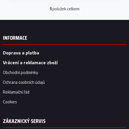
1
položek celkem
O
v
l
Z
á
á
d
p
INFORMACE
a
a
c
t
í
í
Doprava a platba
p
r
Vrácení a reklamace zboží
v
k
Obchodní podmínky
y
v
Ochrana osobních údajů
ý
p
Reklamační řád
i
Cookies
s
u