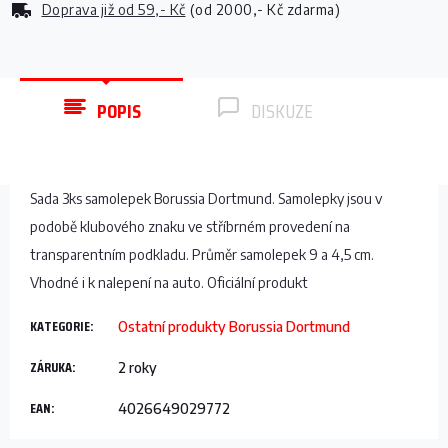
Doprava již od
59,- Kč
(od 2000,- Kč zdarma)
POPIS
DISKUZE
Sada 3ks samolepek Borussia Dortmund. Samolepky jsou v
podobě klubového znaku ve stříbrném provedení na
transparentním podkladu. Průměr samolepek 9 a 4,5 cm.
Vhodné i k nalepení na auto. Oficiální produkt
KATEGORIE
:
Ostatní produkty Borussia Dortmund
ZÁRUKA
:
2 roky
EAN
:
4026649029772