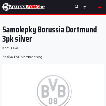
Přejít
NÁKUPNÍ
na
obsah
KOŠÍK
Samolepky Borussia Dortmund
3pk silver
Kód:
BD148
Značka:
BVB Merchandising