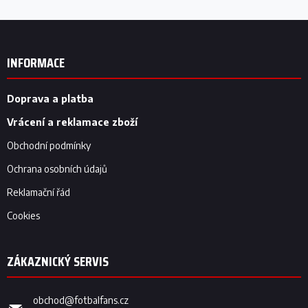
Z
á
p
INFORMACE
a
t
í
Doprava a platba
Vrácení a reklamace zboží
Obchodní podmínky
Ochrana osobních údajů
Reklamační řád
Cookies
obchod
@
fotbalfans.cz