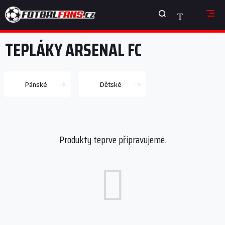
Přejít
NÁKUPNÍ
na
obsah
KOŠÍK
TEPLÁKY ARSENAL FC
Pánské
Dětské
Produkty teprve připravujeme.