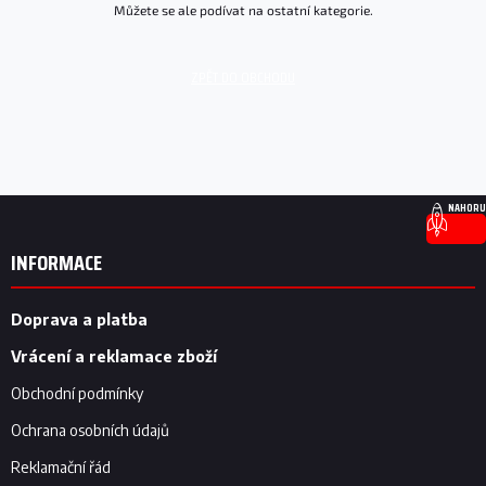
Můžete se ale podívat na ostatní kategorie.
ZPĚT DO OBCHODU
Z
NAHORU
á
p
INFORMACE
a
t
í
Doprava a platba
Vrácení a reklamace zboží
Obchodní podmínky
Ochrana osobních údajů
Reklamační řád