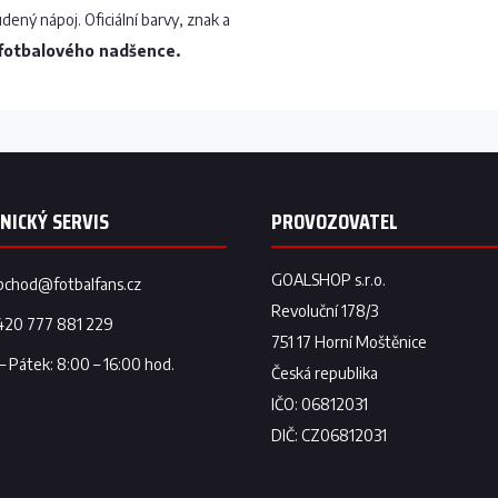
udený nápoj. Oficiální barvy, znak a
 fotbalového nadšence.
bchod
@
fotbalfans.cz
420 777 881 229