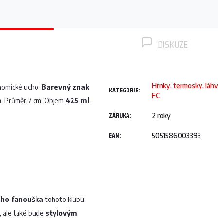
DISKUZE
Hrnky, termosky, láhv
nomické ucho.
Barevný znak
KATEGORIE
:
FC
cm. Průměr 7 cm. Objem
425 ml
.
ZÁRUKA
:
2 roky
EAN
:
5051586003393
ého fanouška
tohoto klubu.
, ale také bude
stylovým