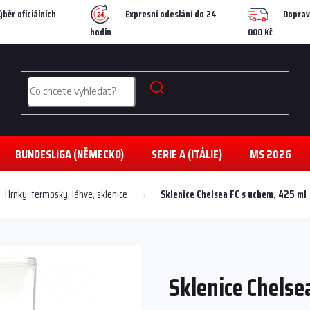
ýběr oficiálních
Expresní odeslání do 24
Doprav
hodin
000 Kč
BUNDESLIGA (NĚMECKO)
SERIE A (ITÁLIE)
MS 2026
Hrnky, termosky, láhve, sklenice
Sklenice Chelsea FC s uchem, 425 ml
Sklenice Chelse