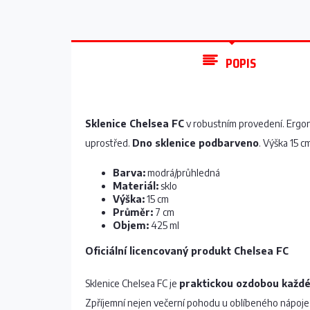
POPIS
Sklenice Chelsea FC
v robustním provedení. Ergo
uprostřed.
Dno sklenice podbarveno
. Výška 15 
Barva:
modrá/průhledná
Materiál:
sklo
Výška:
15 cm
Průměr:
7 cm
Objem:
425 ml
Oficiální licencovaný produkt Chelsea FC
Sklenice Chelsea FC je
praktickou ozdobou každ
Zpříjemní nejen večerní pohodu u oblíbeného nápoje