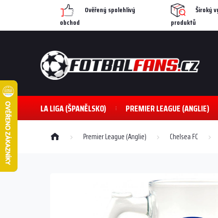
Přejít
Ověřený spolehlivý
Široký v
na
obchod
produktů
obsah
LA LIGA (ŠPANĚLSKO)
PREMIER LEAGUE (ANGLIE)
Domů
Premier League (Anglie)
Chelsea FC