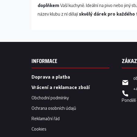
doplňkem
Vaší kuchyně. Ideální na pivo nebo jiný st
název klubu z ní dělají
skvělý dárek pro každého
Z
á
p
INFORMACE
a
t
í
Doprava a platba
o
Vrácení a reklamace zboží
+
Obchodní podmínky
Ochrana osobních údajů
Reklamační řád
Cookies