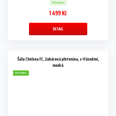
Skladem
1 499 Kč
DETAIL
Šála Chelsea FC, žakárová pletenina, s třásněmi,
modrá
NOVINKA