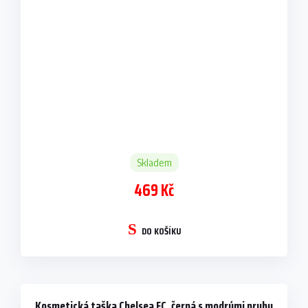
Skladem
469 Kč
DO KOŠÍKU
Kosmetická taška Chelsea FC, černá s modrými pruhy