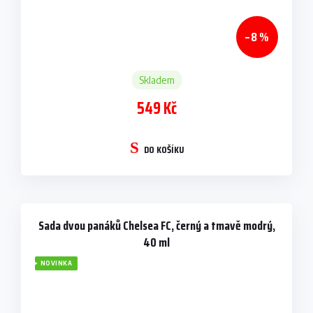
–8 %
Skladem
549 Kč
DO KOŠÍKU
Sada dvou panáků Chelsea FC, černý a tmavě modrý,
40 ml
NOVINKA