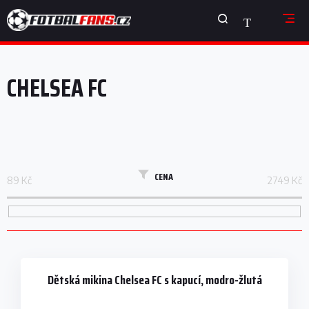
Přejít
NÁKUPNÍ
na
obsah
KOŠÍK
V
ý
CHELSEA FC
p
i
s
p
r
o
d
CENA
89
Kč
2749
Kč
u
k
t
ů
Dětská mikina Chelsea FC s kapucí, modro-žlutá