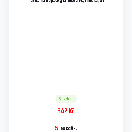
Taška na kopačky Chelsea FC, modrá, 6 l
Skladem
342 Kč
DO KOŠÍKU