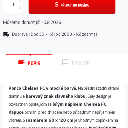
PŘIDAT DO KOŠÍKU
Můžeme doručit již:
10.8.2026
Doprava již od
59,- Kč
(od 2000,- Kč zdarma)
POPIS
DISKUZE
Pončo Chelsea FC v modré barvě.
Na přední i zadní straně
dominuje
barevný znak slavného klubu.
Celý design je
ozvláštněn opakujícím se
bílým nápisem Chelsea FC
.
Kapuce
ochrání před chladem nebo případným nepříjemným
větrem. S
rozměrem 60 x 120 cm
je vhodným doplňkem na