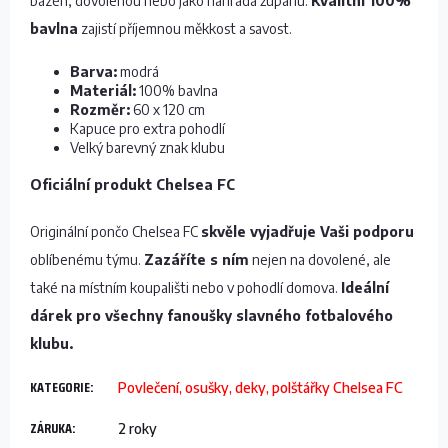
bazén, dovolenou nebo jako náhrada županu.
Kvalitní 100%
bavlna
zajistí příjemnou měkkost a savost.
Barva:
modrá
Materiál:
100% bavlna
Rozměr:
60 x 120 cm
Kapuce pro extra pohodlí
Velký barevný znak klubu
Oficiální produkt Chelsea FC
Originální pončo Chelsea FC
skvěle vyjadřuje Vaši podporu
oblíbenému týmu.
Zazáříte s ním
nejen na dovolené, ale
také na místním koupališti nebo v pohodlí domova.
Ideální
dárek pro všechny fanoušky slavného fotbalového
klubu.
KATEGORIE
:
Povlečení, osušky, deky, polštářky Chelsea FC
ZÁRUKA
:
2 roky