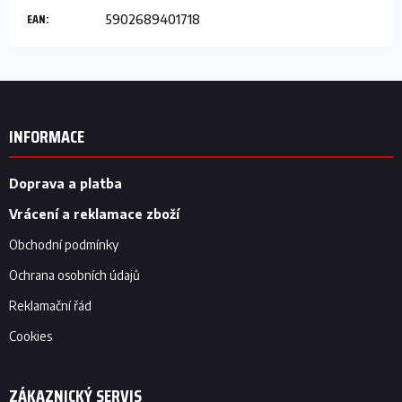
EAN
:
5902689401718
Z
á
p
INFORMACE
a
t
í
Doprava a platba
Vrácení a reklamace zboží
Obchodní podmínky
Ochrana osobních údajů
Reklamační řád
Cookies