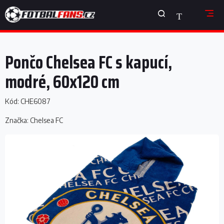
Přejít
NÁKUPNÍ
na
obsah
KOŠÍK
Pončo Chelsea FC s kapucí,
modré, 60x120 cm
Kód:
CHE6087
Značka:
Chelsea FC