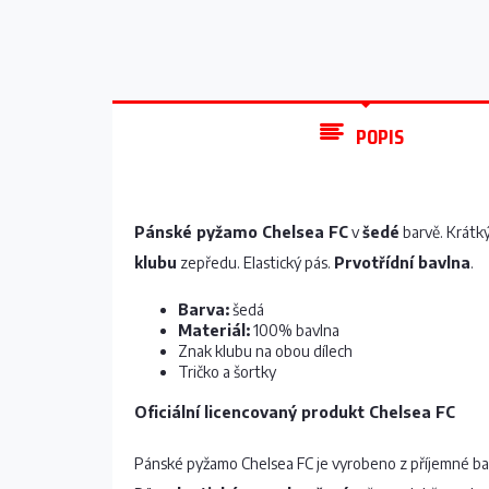
POPIS
Pánské pyžamo Chelsea FC
v
šedé
barvě. Krátký
klubu
zepředu. Elastický pás.
Prvotřídní bavlna
.
Barva:
šedá
Materiál:
100% bavlna
Znak klubu na obou dílech
Tričko a šortky
Oficiální licencovaný produkt Chelsea FC
Pánské pyžamo Chelsea FC je vyrobeno z příjemné ba