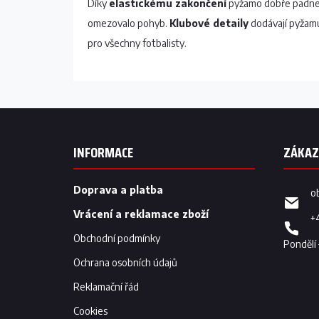
Díky
elastickému zakončení
pyžamo dobře padne 
omezovalo pohyb.
Klubové detaily
dodávají pyžamu
pro všechny fotbalisty.
Z
á
p
INFORMACE
a
t
í
Doprava a platba
o
Vrácení a reklamace zboží
+
Obchodní podmínky
Ochrana osobních údajů
Reklamační řád
Cookies