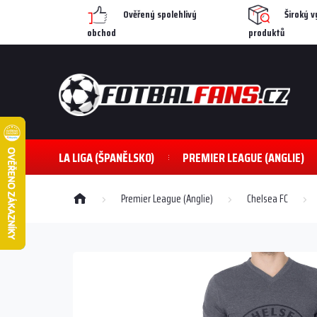
Přejít
Ověřený spolehlivý
Široký v
na
obchod
produktů
obsah
LA LIGA (ŠPANĚLSKO)
PREMIER LEAGUE (ANGLIE)
Domů
Premier League (Anglie)
Chelsea FC