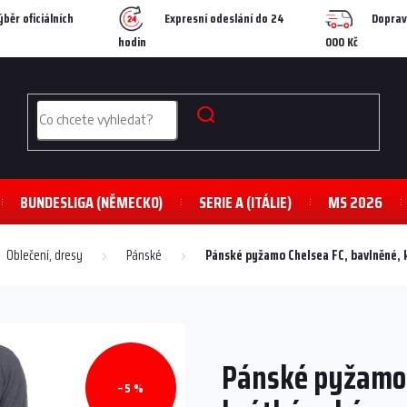
ýběr oficiálních
Expresní odeslání do 24
Doprav
hodin
000 Kč
BUNDESLIGA (NĚMECKO)
SERIE A (ITÁLIE)
MS 2026
Oblečení, dresy
Pánské
Pánské pyžamo Chelsea FC, bavlněné, 
Pánské pyžamo 
–5 %