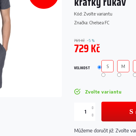
krátký rukáv
Kód:
Zvolte variantu
Značka:
Chelsea FC
769 Kč
–5 %
729 Kč
Měrná
cena:
S
M
VELIKOST
Zvolte variantu
Můžeme doručit již:
Zvolte va