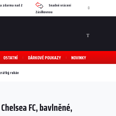
a zdarma nad 2
Snadné vrácení
Zásilkovnou
NÁKUPNÍ
KOŠÍK
OSTATNÍ
DÁRKOVÉ POUKAZY
NOVINKY
krátký rukáv
Chelsea FC, bavlněné,