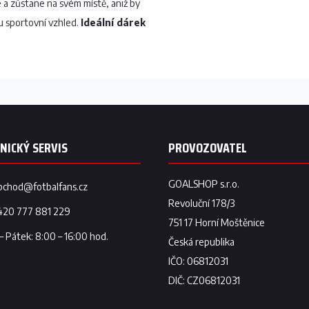
a zůstane na svém místě, aniž by
 sportovní vzhled.
Ideální dárek
bchod
@
fotbalfans.cz
420 777 881 229