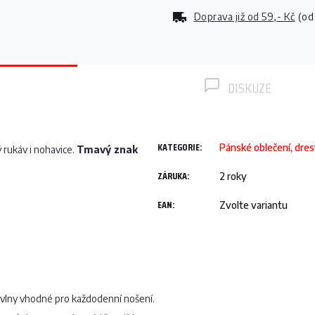
Doprava již od
59,- Kč
(od
DISKUZE
KATEGORIE
:
Pánské oblečení, dre
 rukáv i nohavice.
Tmavý znak
ZÁRUKA
:
2 roky
EAN
:
Zvolte variantu
vlny vhodné pro každodenní nošení.