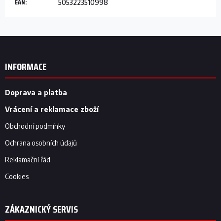
EAN
:
5053223510998
Z
á
p
INFORMACE
a
t
í
Doprava a platba
Vrácení a reklamace zboží
Obchodní podmínky
Ochrana osobních údajů
Reklamační řád
Cookies