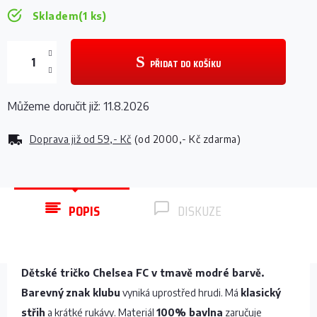
Skladem
(1 ks)
PŘIDAT DO KOŠÍKU
Můžeme doručit již:
11.8.2026
Doprava již od
59,- Kč
(od 2000,- Kč zdarma)
POPIS
DISKUZE
Dětské tričko Chelsea FC v tmavě modré barvě.
Barevný
znak klubu
vyniká uprostřed hrudi. Má
klasický
střih
a krátké rukávy. Materiál
100% bavlna
zaručuje