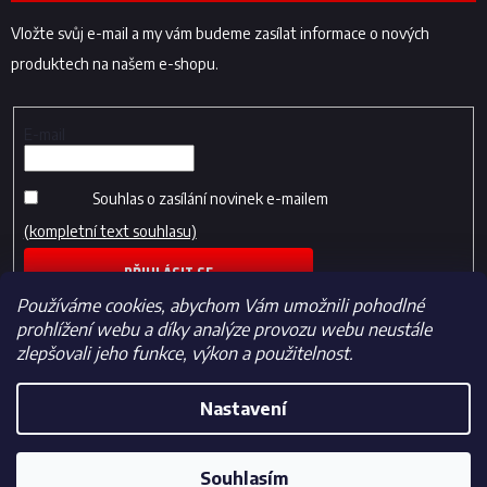
Vložte svůj e-mail a my vám budeme zasílat informace o nových
produktech na našem e-shopu.
E-mail
Souhlas o zasílání novinek e-mailem
(kompletní text souhlasu)
PŘIHLÁSIT SE
Používáme cookies, abychom Vám umožnili pohodlné
prohlížení webu a díky analýze provozu webu neustále
zlepšovali jeho funkce, výkon a použitelnost.
Nastavení
Vytvořil Shoptet
Souhlasím
Copyright 2026
Fotbalfans.cz
. Všechna práva vyhrazena.