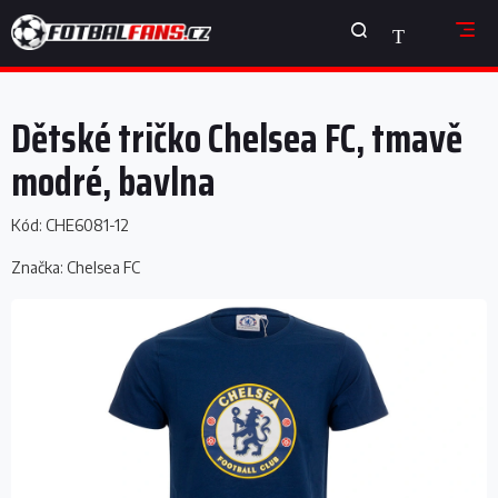
Přejít
NÁKUPNÍ
na
obsah
KOŠÍK
Dětské tričko Chelsea FC, tmavě
modré, bavlna
Kód:
CHE6081-12
Značka:
Chelsea FC