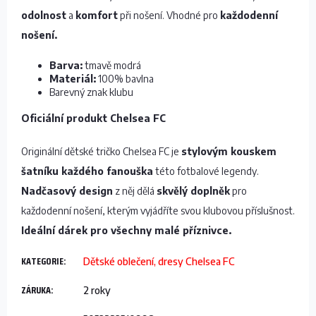
odolnost
a
komfort
při nošení. Vhodné pro
každodenní
nošení.
Barva:
tmavě modrá
Materiál:
100% bavlna
Barevný znak klubu
Oficiální produkt Chelsea FC
Originální dětské tričko Chelsea FC je
stylovým kouskem
šatníku každého fanouška
této fotbalové legendy.
Nadčasový design
z něj dělá
skvělý doplněk
pro
každodenní nošení, kterým vyjádříte svou klubovou příslušnost.
Ideální dárek pro všechny malé příznivce.
KATEGORIE
:
Dětské oblečení, dresy Chelsea FC
ZÁRUKA
:
2 roky