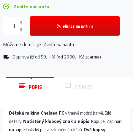
Zvolte variantu
PŘIDAT DO KOŠÍKU
Můžeme doručit již:
Zvolte variantu
Doprava již od
59,- Kč
(od 2000,- Kč zdarma)
POPIS
DISKUZE
Dětská mikina Chelsea FC
v tmavě modré barvě. Bílé
detaily.
Natištěný klubový znak a nápis
. Kapuce. Zapínání
na zip
. Elastický pas a zakončení rukávů.
Dvě kapsy
.