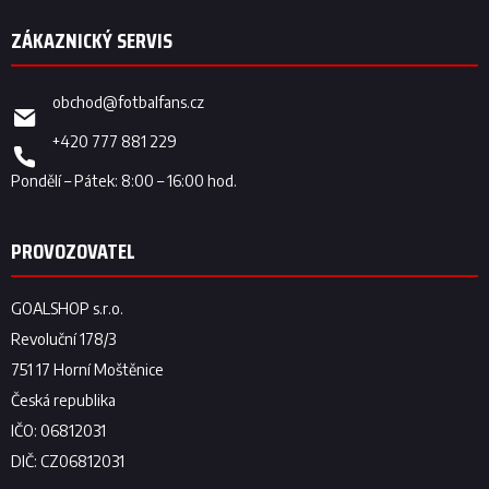
obchod
@
fotbalfans.cz
+420 777 881 229