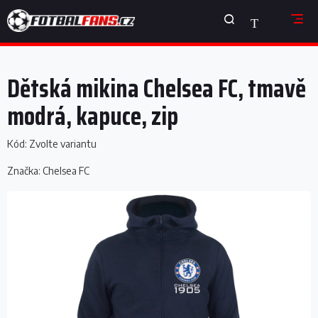
Přejít
NÁKUPNÍ
na
obsah
KOŠÍK
Dětská mikina Chelsea FC, tmavě
modrá, kapuce, zip
Kód:
Zvolte variantu
Značka:
Chelsea FC