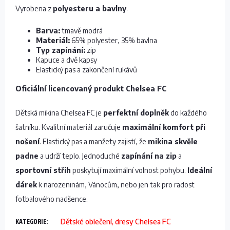
Vyrobena z
polyesteru a bavlny
.
Barva:
tmavě modrá
Materiál:
65% polyester, 35% bavlna
Typ zapínání:
zip
Kapuce a dvě kapsy
Elastický pas a zakončení rukávů
Oficiální licencovaný produkt Chelsea FC
Dětská mikina Chelsea FC je
perfektní doplněk
do každého
šatníku. Kvalitní materiál zaručuje
maximální komfort při
nošení
. Elastický pas a manžety zajistí, že
mikina skvěle
padne
a udrží teplo. Jednoduché
zapínání na zip
a
sportovní střih
poskytují maximální volnost pohybu.
Ideální
dárek
k narozeninám, Vánocům, nebo jen tak pro radost
fotbalového nadšence.
KATEGORIE
:
Dětské oblečení, dresy Chelsea FC