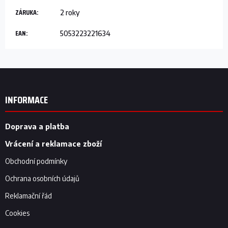
ZÁRUKA
:
2 roky
EAN
:
5053223221634
Z
á
p
INFORMACE
a
t
í
Doprava a platba
Vrácení a reklamace zboží
Obchodní podmínky
Ochrana osobních údajů
Reklamační řád
Cookies