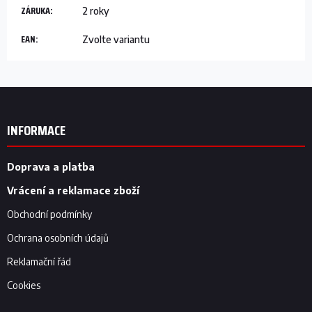
ZÁRUKA
:
2 roky
EAN
:
Zvolte variantu
Z
á
p
INFORMACE
a
t
í
Doprava a platba
Vrácení a reklamace zboží
Obchodní podmínky
Ochrana osobních údajů
Reklamační řád
Cookies