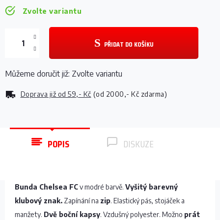
Zvolte variantu
PŘIDAT DO KOŠÍKU
Můžeme doručit již:
Zvolte variantu
Doprava již od
59,- Kč
(od 2000,- Kč zdarma)
POPIS
DISKUZE
Bunda Chelsea FC
v modré barvě.
Vyšitý barevný
klubový znak.
Zapínání na
zip
. Elastický pás, stojáček a
manžety.
Dvě boční kapsy
. Vzdušný polyester. Možno
prát