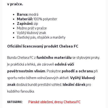
v pračce.
Barva:
modrá
Materiál:
100% polyester
Zapínání:
zip
Možno prát v pračce
Vyšitý klubový znak
Elastický pás, stojáček a manžety
Oficiální licencovaný produkt Chelsea FC
Bunda Chelsea FC z
funkčního materiálu
se stylovými prvky.
Je praktická a lehká, ale zároveň
odolná vůči
povětrnostním vlivům
. Poskytne
pohodlí a ochranu
při
sportu nebo během volnočasových aktivit.
Vyšitý klubový
znak
dodává bundě prestižní vzhled.
Ideální dárek
pro
každého fanouška.
KATEGORIE
:
Pánské oblečení, dresy Chelsea FC