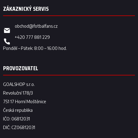
obchod
@
fotbalfans.cz
+420 777 881 229