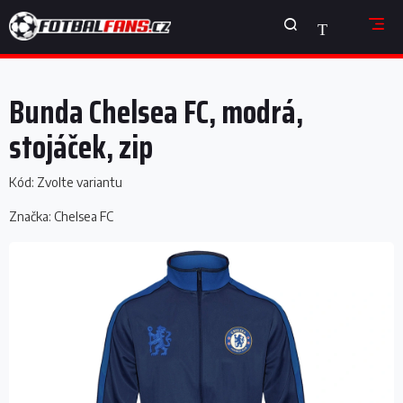
Přejít
NÁKUPNÍ
na
obsah
KOŠÍK
Bunda Chelsea FC, modrá,
stojáček, zip
Kód:
Zvolte variantu
Značka:
Chelsea FC