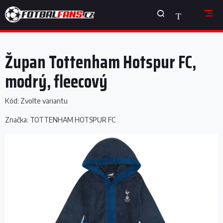
Přejít
NÁKUPNÍ
na
obsah
KOŠÍK
Župan Tottenham Hotspur FC,
modrý, fleecový
Kód:
Zvolte variantu
Značka:
TOTTENHAM HOTSPUR FC