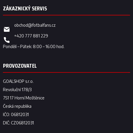
obchod
@
fotbalfans.cz
+420 777 881 229