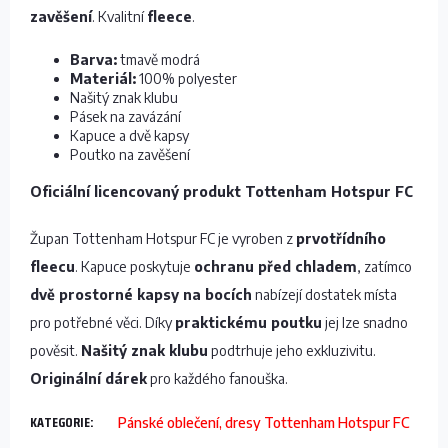
zavěšení
. Kvalitní
fleece
.
Barva:
tmavě modrá
Materiál:
100% polyester
Našitý znak klubu
Pásek na zavázání
Kapuce a dvě kapsy
Poutko na zavěšení
Oficiální licencovaný produkt Tottenham Hotspur FC
Župan Tottenham Hotspur FC je vyroben z
prvotřídního
fleecu
. Kapuce poskytuje
ochranu před chladem
, zatímco
dvě prostorné kapsy na bocích
nabízejí dostatek místa
pro potřebné věci. Díky
praktickému poutku
jej lze snadno
pověsit.
Našitý znak klubu
podtrhuje jeho exkluzivitu.
Originální dárek
pro každého fanouška.
KATEGORIE
:
Pánské oblečení, dresy Tottenham Hotspur FC