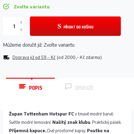
Zvolte variantu
PŘIDAT DO KOŠÍKU
Můžeme doručit již:
Zvolte variantu
Doprava již od
59,- Kč
(od 2000,- Kč zdarma)
POPIS
DISKUZE
Župan Tottenham Hotspur FC
v tmavě modré barvě.
Světle modré lemování.
Našitý znak klubu
. Praktický pásek.
Příjemná kapuce.
Dvě prostorné kapsy.
Poutko na