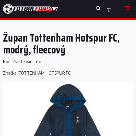
Přejít
NÁKUPNÍ
na
obsah
KOŠÍK
Župan Tottenham Hotspur FC,
modrý, fleecový
Kód:
Zvolte variantu
Značka:
TOTTENHAM HOTSPUR FC