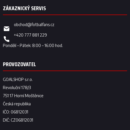
obchod
@
fotbalfans.cz
+420 777 881 229