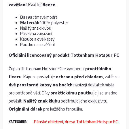
zavěšení
. Kvalitní
fleece
.
Barva:
tmavě modrá
Materiál:
100% polyester
Našitý znak klubu
Pásek na zavázání
Kapuce a dvě kapsy
Poutko na zavěšení
Oficiální licencovaný produkt Tottenham Hotspur FC
Župan Tottenham Hotspur FC je vyroben z
prvotřídního
fleecu
. Kapuce poskytuje
ochranu před chladem
, zatímco
dvě prostorné kapsy na bocích
nabízejí dostatek místa
pro potřebné věci. Díky
praktickému poutku
jej lze snadno
pověsit.
Našitý znak klubu
podtrhuje jeho exkluzivitu.
Originální dárek
pro každého fanouška.
KATEGORIE
:
Pánské oblečení, dresy Tottenham Hotspur FC