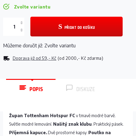
Zvolte variantu
PŘIDAT DO KOŠÍKU
Můžeme doručit již:
Zvolte variantu
Doprava již od
59,- Kč
(od 2000,- Kč zdarma)
POPIS
DISKUZE
Župan Tottenham Hotspur FC
v tmavě modré barvě.
Světle modré lemování.
Našitý znak klubu
. Praktický pásek.
Příjemná kapuce.
Dvě prostorné kapsy.
Poutko na