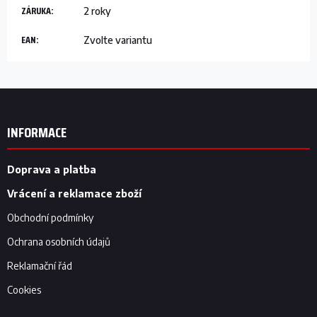
ZÁRUKA
:
2 roky
EAN
:
Zvolte variantu
Z
á
p
INFORMACE
a
t
í
Doprava a platba
Vrácení a reklamace zboží
Obchodní podmínky
Ochrana osobních údajů
Reklamační řád
Cookies