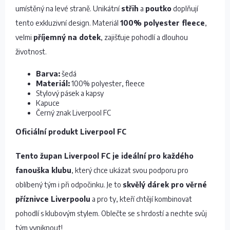
umístěný na levé straně. Unikátní
střih
a
poutko
doplňují
tento exkluzivní design. Materiál
100% polyester fleece
,
velmi
příjemný na dotek
, zajišťuje pohodlí a dlouhou
životnost.
Barva:
šedá
Materiál:
100% polyester, fleece
Stylový pásek a kapsy
Kapuce
Černý znak Liverpool FC
Oficiální produkt Liverpool FC
Tento župan Liverpool FC je ideální pro každého
fanouška klubu
, který chce ukázat svou podporu pro
oblíbený tým i při odpočinku. Je to
skvělý dárek pro věrné
příznivce Liverpoolu
a pro ty, kteří chtějí kombinovat
pohodlí s klubovým stylem. Oblečte se s hrdostí a nechte svůj
tým vyniknout!