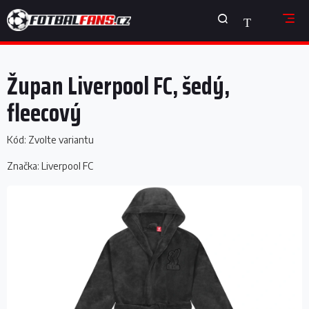
Přejít
NÁKUPNÍ
na
obsah
KOŠÍK
Župan Liverpool FC, šedý,
fleecový
Kód:
Zvolte variantu
Značka:
Liverpool FC