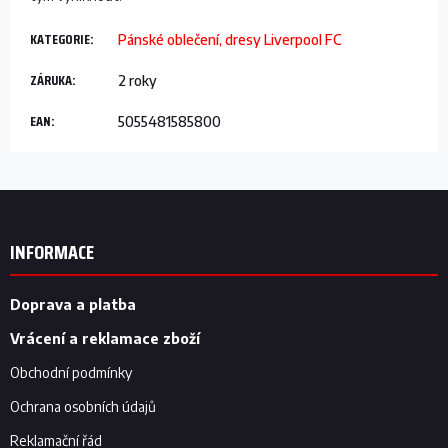
KATEGORIE
:
Pánské oblečení, dresy Liverpool FC
ZÁRUKA
:
2 roky
EAN
:
5055481585800
Z
á
p
INFORMACE
a
t
í
Doprava a platba
Vrácení a reklamace zboží
Obchodní podmínky
Ochrana osobních údajů
Reklamační řád