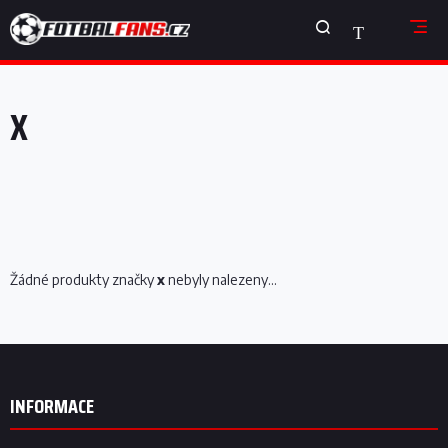
Přejít
NÁKUPNÍ
na
obsah
KOŠÍK
X
Žádné produkty značky
x
nebyly nalezeny...
Z
á
p
INFORMACE
a
t