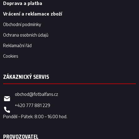
í
Doprava a platba
Vrácení a reklamace zboží
Obchodní podmínky
Ochrana osobních údajů
Reklamační řád
Cookies
obchod
@
fotbalfans.cz
+420 777 881 229