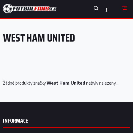
Přejít
NÁKUPNÍ
na
obsah
KOŠÍK
WEST HAM UNITED
Žádné produkty značky
West Ham United
nebyly nalezeny...
Z
á
p
INFORMACE
a
t