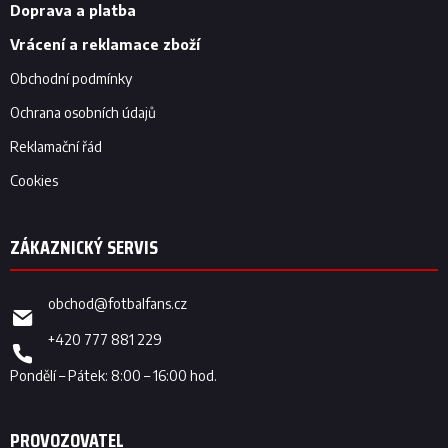
í
Doprava a platba
Vrácení a reklamace zboží
Obchodní podmínky
Ochrana osobních údajů
Reklamační řád
Cookies
obchod
@
fotbalfans.cz
+420 777 881 229