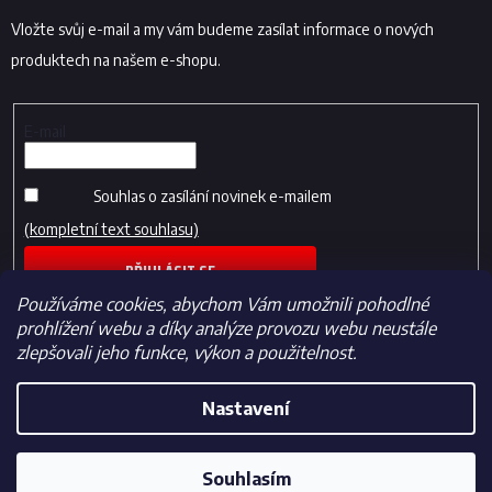
Vložte svůj e-mail a my vám budeme zasílat informace o nových
produktech na našem e-shopu.
E-mail
Souhlas o zasílání novinek e-mailem
(kompletní text souhlasu)
PŘIHLÁSIT SE
Používáme cookies, abychom Vám umožnili pohodlné
prohlížení webu a díky analýze provozu webu neustále
zlepšovali jeho funkce, výkon a použitelnost.
Nastavení
Vytvořil Shoptet
Souhlasím
Copyright 2026
Fotbalfans.cz
. Všechna práva vyhrazena.