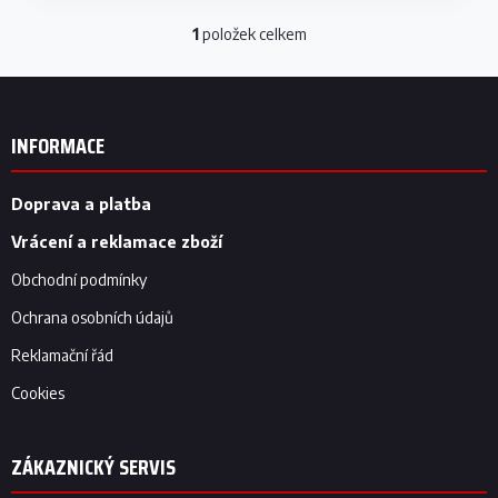
1
položek celkem
O
v
l
Z
á
á
d
p
INFORMACE
a
a
c
t
í
í
Doprava a platba
p
r
Vrácení a reklamace zboží
v
k
Obchodní podmínky
y
v
Ochrana osobních údajů
ý
p
Reklamační řád
i
Cookies
s
u