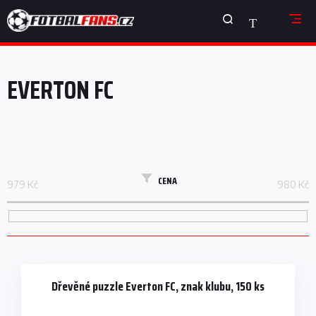
Přejít
NÁKUPNÍ
na
obsah
KOŠÍK
V
ý
EVERTON FC
p
i
s
p
r
o
d
CENA
979
Kč
980
Kč
u
k
t
ů
Dřevěné puzzle Everton FC, znak klubu, 150 ks