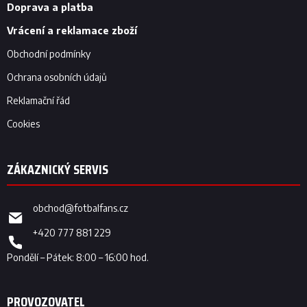
í
Doprava a platba
Vrácení a reklamace zboží
Obchodní podmínky
Ochrana osobních údajů
Reklamační řád
Cookies
obchod
@
fotbalfans.cz
+420 777 881 229