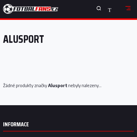
Přejít
NÁKUPNÍ
na
obsah
KOŠÍK
ALUSPORT
Žádné produkty značky
Alusport
nebyly nalezeny...
Z
á
p
INFORMACE
a
t