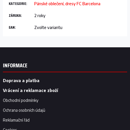
KATEGORIE
:
Pánské oblečení, dresy FC Barcelona
ZÁRUKA
:
2 roky
EAN
:
Zvolte variantu
Z
á
p
INFORMACE
a
t
í
Doprava a platba
Vrácení a reklamace zboží
Obchodní podmínky
Ochrana osobních údajů
Reklamační řád
Cookies