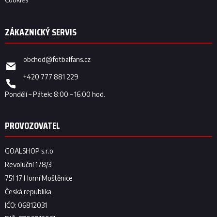
obchod
@
fotbalfans.cz
+420 777 881 229