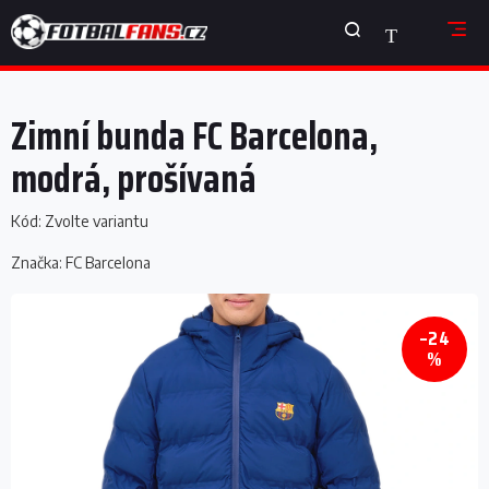
Přejít
NÁKUPNÍ
na
obsah
KOŠÍK
Zimní bunda FC Barcelona,
modrá, prošívaná
Kód:
Zvolte variantu
Značka:
FC Barcelona
–24
%