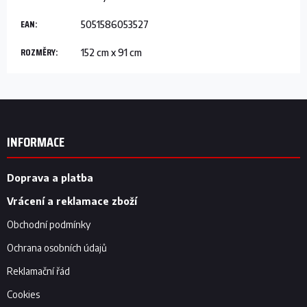
EAN
:
5051586053527
ROZMĚRY
:
152 cm x 91 cm
Z
á
p
INFORMACE
a
t
í
Doprava a platba
Vrácení a reklamace zboží
Obchodní podmínky
Ochrana osobních údajů
Reklamační řád
Cookies