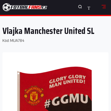
Přejít
NÁKUPNÍ
na
obsah
KOŠÍK
Vlajka Manchester United SL
Kód:
MUA784