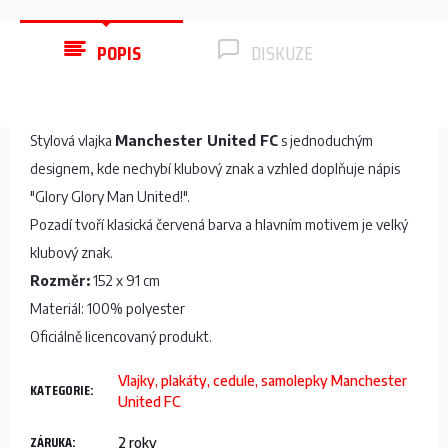
POPIS
DISKUZE
Stylová vlajka
Manchester United FC
s jednoduchým
designem, kde nechybí klubový znak a vzhled doplňuje nápis
"Glory Glory Man United!".
Pozadí tvoří klasická červená barva a hlavním motivem je velký
klubový znak.
Rozměr:
152 x 91 cm
Materiál: 100% polyester
Oficiálně licencovaný produkt.
Vlajky, plakáty, cedule, samolepky Manchester
KATEGORIE
:
United FC
ZÁRUKA
:
2 roky