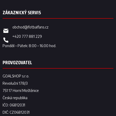
obchod
@
fotbalfans.cz
+420 777 881 229