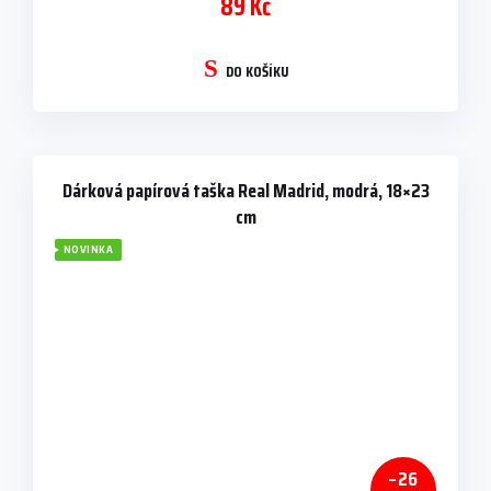
89 Kč
DO KOŠÍKU
Dárková papírová taška Real Madrid, modrá, 18×23
cm
NOVINKA
–26