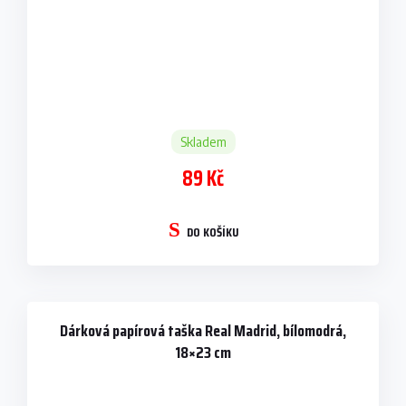
Skladem
89 Kč
DO KOŠÍKU
Dárková papírová taška Real Madrid, bílomodrá,
18×23 cm