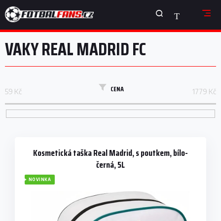
Přejít
NÁKUPNÍ
na
obsah
KOŠÍK
VAKY REAL MADRID FC
CENA
59
Kč
1779
Kč
V
ý
p
Kosmetická taška Real Madrid, s poutkem, bílo-
i
černá, 5L
s
NOVINKA
p
r
o
d