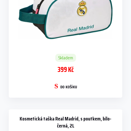
u
k
t
ů
Skladem
399 Kč
DO KOŠÍKU
Kosmetická taška Real Madrid, s poutkem, bílo-
černá, 2L