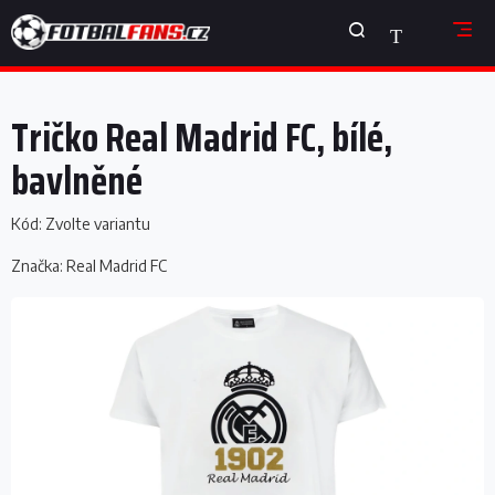
Přejít
NÁKUPNÍ
na
obsah
KOŠÍK
Tričko Real Madrid FC, bílé,
bavlněné
Kód:
Zvolte variantu
Značka:
Real Madrid FC