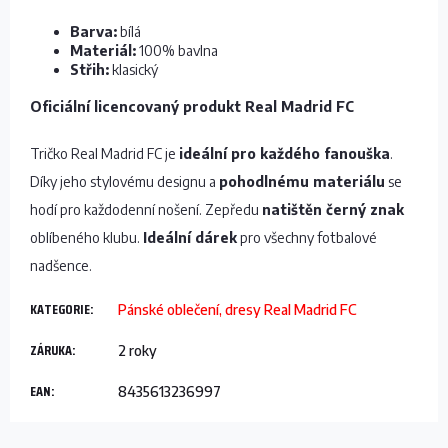
Barva:
bílá
Materiál:
100% bavlna
Střih:
klasický
Oficiální licencovaný produkt Real Madrid FC
Tričko Real Madrid FC je
ideální pro každého fanouška
.
Díky jeho stylovému designu a
pohodlnému materiálu
se
hodí pro každodenní nošení. Zepředu
natištěn černý znak
oblíbeného klubu.
Ideální dárek
pro všechny fotbalové
nadšence.
KATEGORIE
:
Pánské oblečení, dresy Real Madrid FC
ZÁRUKA
:
2 roky
EAN
:
8435613236997