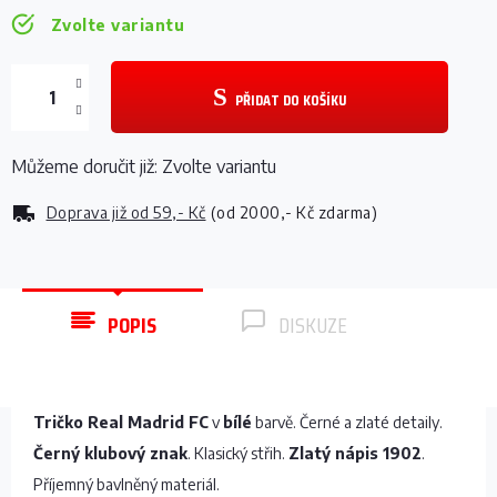
Zvolte variantu
PŘIDAT DO KOŠÍKU
Můžeme doručit již:
Zvolte variantu
Doprava již od
59,- Kč
(od 2000,- Kč zdarma)
POPIS
DISKUZE
Tričko Real Madrid FC
v
bílé
barvě. Černé a zlaté detaily.
Černý klubový znak
. Klasický střih.
Zlatý nápis 1902
.
Příjemný bavlněný materiál.