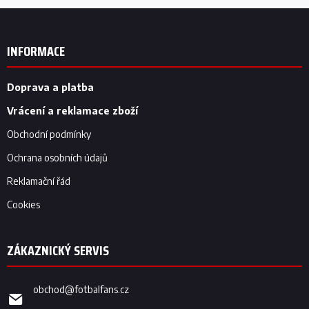
Z
á
p
INFORMACE
a
t
í
Doprava a platba
Vrácení a reklamace zboží
Obchodní podmínky
Ochrana osobních údajů
Reklamační řád
Cookies
obchod
@
fotbalfans.cz