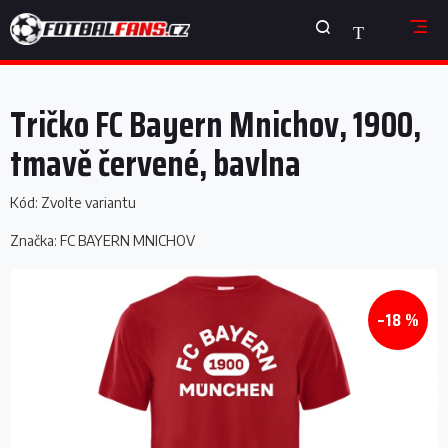
Přejít
NÁKUPNÍ
na
obsah
KOŠÍK
Tričko FC Bayern Mnichov, 1900,
tmavě červené, bavlna
Kód:
Zvolte variantu
Značka:
FC BAYERN MNICHOV
–18 %