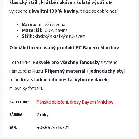
klasický střih
,
krátké rukávy
a
kulatý výstřih
. Je
vyrobeno z
kvalitní 100% bavlny
, takže se dobře nosí.
Barva:
tmavě červená
Materiál:
100% bavlna
Střih:
klasický s krátkým rukávem
Oficiální licencovaný produkt FC Bayern Mnichov
Toto tričko je
skvělé pro všechny fanoušky
slavného
německého klubu.
Příjemný materiál
a
jednoduchý styl
se hodí
na stadion i do města
.
Výborný dárek
pro
milovníky fotbalu.
KATEGORIE
:
Pánské oblečení, dresy Bayern Mnichov
ZÁRUKA
:
2 roky
EAN
:
4066974516721