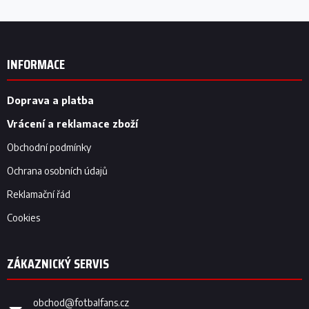
Z
á
p
INFORMACE
a
t
í
Doprava a platba
Vrácení a reklamace zboží
Obchodní podmínky
Ochrana osobních údajů
Reklamační řád
Cookies
obchod
@
fotbalfans.cz