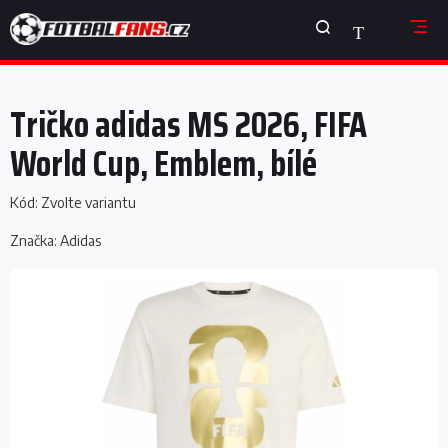
Přejít
NÁKUPNÍ
na
obsah
KOŠÍK
Tričko adidas MS 2026, FIFA
World Cup, Emblem, bílé
Kód:
Zvolte variantu
Značka:
Adidas