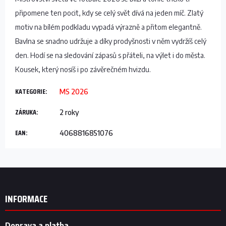
připomene ten pocit, kdy se celý svět dívá na jeden míč. Zlatý
motiv na bílém podkladu vypadá výrazně a přitom elegantně.
Bavlna se snadno udržuje a díky prodyšnosti v něm vydržíš celý
den. Hodí se na sledování zápasů s přáteli, na výlet i do města.
Kousek, který nosíš i po závěrečném hvizdu.
KATEGORIE
:
MS 2026
ZÁRUKA
:
2 roky
EAN
:
4068816851076
Z
á
p
INFORMACE
a
t
Doprava a platba