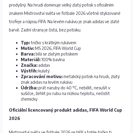
prodyšný. Na hrudi dominuje velký zlatý potisk s oficiálním
znakem Mistrovství světa ve fotbale 2026 včetně stylizované
trofeje a nápisu FIFA. Na levém rukávu je znak adidas ve zlaté
barvě. Zadní strana je čistá, bez potisku.
Typ:
tričko s krátkým rukávem
Motiv:
MS 2026, FIFA World Cup
Barva:
bílá se zlatým potiskem
Materiál:
100% bavlna
Značka:
adidas
Výstřih:
kulatý
Zpracování motivu:
metalický potisk na hrudi, zlatý
znak adidas na levém rukávu
Údržba:
prát naruby do 40 °C, nebělit, nesušit v
sušičce, žehlit po rubu na nízkou teplotu, nečistit
chemicky
Oficiální licencovaný produkt adidas, FIFA World Cup
2026
Mistrovství světa ve fotbale 2026 se blíží a tohle tričko ti