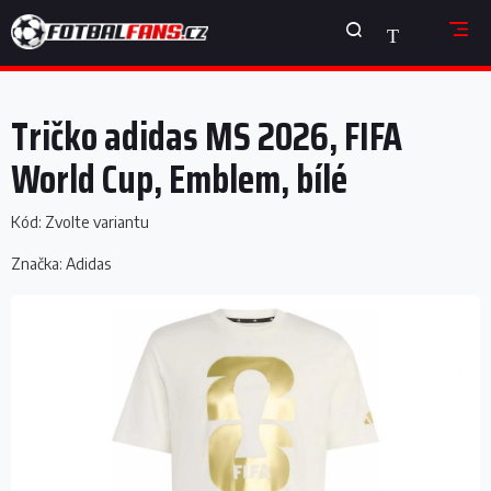
Přejít
NÁKUPNÍ
na
obsah
KOŠÍK
Tričko adidas MS 2026, FIFA
World Cup, Emblem, bílé
Kód:
Zvolte variantu
Značka:
Adidas