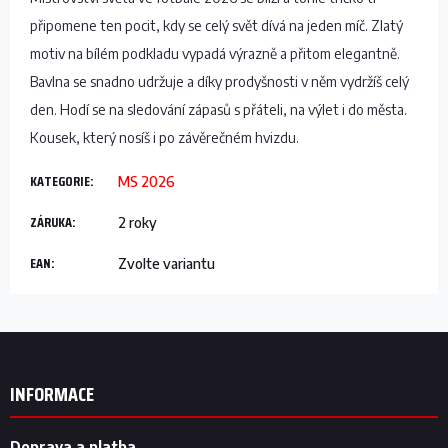
připomene ten pocit, kdy se celý svět dívá na jeden míč. Zlatý
motiv na bílém podkladu vypadá výrazně a přitom elegantně.
Bavlna se snadno udržuje a díky prodyšnosti v něm vydržíš celý
den. Hodí se na sledování zápasů s přáteli, na výlet i do města.
Kousek, který nosíš i po závěrečném hvizdu.
KATEGORIE
:
MS 2026
ZÁRUKA
:
2 roky
EAN
:
Zvolte variantu
Z
á
p
INFORMACE
a
t
Doprava a platba