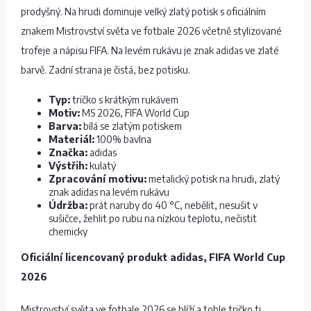
prodyšný. Na hrudi dominuje velký zlatý potisk s oficiálním
znakem Mistrovství světa ve fotbale 2026 včetně stylizované
trofeje a nápisu FIFA. Na levém rukávu je znak adidas ve zlaté
barvě. Zadní strana je čistá, bez potisku.
Typ:
tričko s krátkým rukávem
Motiv:
MS 2026, FIFA World Cup
Barva:
bílá se zlatým potiskem
Materiál:
100% bavlna
Značka:
adidas
Výstřih:
kulatý
Zpracování motivu:
metalický potisk na hrudi, zlatý
znak adidas na levém rukávu
Údržba:
prát naruby do 40 °C, nebělit, nesušit v
sušičce, žehlit po rubu na nízkou teplotu, nečistit
chemicky
Oficiální licencovaný produkt adidas, FIFA World Cup
2026
Mistrovství světa ve fotbale 2026 se blíží a tohle tričko ti