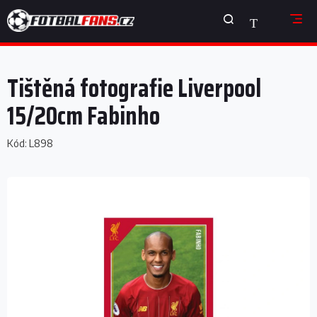
Přejít
NÁKUPNÍ
na
obsah
KOŠÍK
Tištěná fotografie Liverpool
15/20cm Fabinho
Kód:
L898