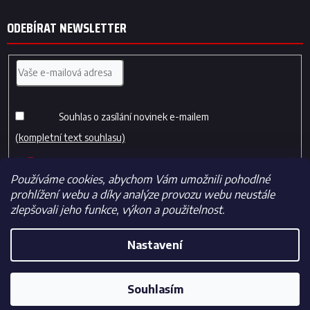
ODEBÍRAT NEWSLETTER
Souhlas o zasílání novinek e-mailem
(kompletní text souhlasu)
PŘIHLÁSIT
SE
Používáme cookies, abychom Vám umožnili pohodlné
prohlížení webu a díky analýze provozu webu neustále
zlepšovali jeho funkce, výkon a použitelnost.
Nastavení
Vytvořil Shoptet
Souhlasím
Copyright 2026
Fotbalfans.cz
. Všechna práva vyhrazena.