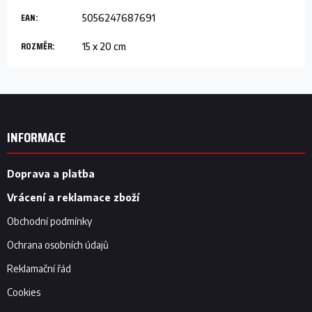
EAN
:
5056247687691
ROZMĚR
:
15 x 20 cm
Z
á
p
INFORMACE
a
t
í
Doprava a platba
Vrácení a reklamace zboží
Obchodní podmínky
Ochrana osobních údajů
Reklamační řád
Cookies