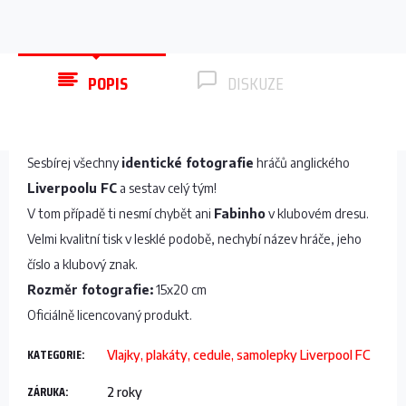
POPIS
DISKUZE
Sesbírej všechny
identické fotografie
hráčů anglického
Liverpoolu FC
a sestav celý tým!
V tom případě ti nesmí chybět ani
Fabinho
v klubovém dresu.
Velmi kvalitní tisk v lesklé podobě, nechybí název hráče, jeho
číslo a klubový znak.
Rozměr fotografie:
15x20 cm
Oficiálně licencovaný produkt.
KATEGORIE
:
Vlajky, plakáty, cedule, samolepky Liverpool FC
ZÁRUKA
:
2 roky