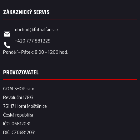
obchod
@
fotbalfans.cz
+420 777 881 229